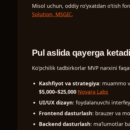
Misol uchun, oddiy roʻyxatdan oʻtish for
Solution, MSGIC
.
Pul aslida qayerga ketad
Koʻpchilik tadbirkorlar MVP narxini faq
Kashfiyot va strategiya
: muammo va 
$5,000–$25,000
Novara Labs
UI/UX dizayn
: foydalanuvchi interfey
Frontend dasturlash
: brauzer va mo
Backend dasturlash
: maʼlumotlar baz