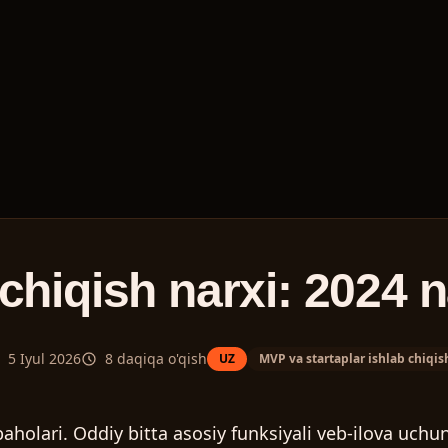
chiqish narxi: 2024 n
5 Iyul 2026
8
daqiqa o'qish
UZ
MVP va startaplar ishlab chiqis
aholari. Oddiy bitta asosiy funksiyali veb-ilova uchu