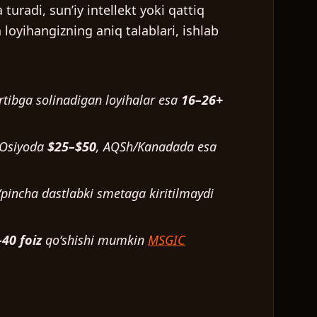
 turadi, sunʼiy intellekt yoki qattiq
loyihangizning aniq talablari, ishlab
tartibga solinadigan loyihalar esa
16–26+
y Osiyoda
$25–$50
, AQSh/Kanadada esa
ʻpincha dastlabki smetaga kiritilmaydi
40 foiz
qoʻshishi mumkin
MSGIC