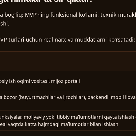
ga bogʻliq: MVPʼning funksional koʻlami, texnik murak
shi.
P turlari uchun real narx va muddatlarni koʻrsatadi:
osiy ish oqimi vositasi, mijoz portali
bozor (buyurtmachilar va ijrochilar), backendli mobil ilova
nksiyalar, moliyaviy yoki tibbiy maʼlumotlarni qayta ishlash 
real vaqtda katta hajmdagi maʼlumotlar bilan ishlash