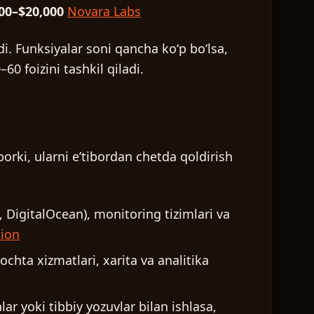
00–$20,000
Novara Labs
i. Funksiyalar soni qancha koʻp boʻlsa,
0 foizini tashkil qiladi.
orki, ularni eʼtibordan chetda qoldirish
, DigitalOcean), monitoring tizimlari va
ion
ochta xizmatlari, xarita va analitika
ar yoki tibbiy yozuvlar bilan ishlasa,