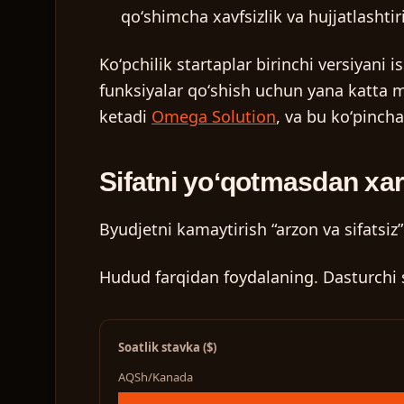
qoʻshimcha xavfsizlik va hujjatlashti
Koʻpchilik startaplar birinchi versiyani 
funksiyalar qoʻshish uchun yana katta ma
ketadi
Omega Solution
, va bu koʻpinch
Sifatni yoʻqotmasdan xara
Byudjetni kamaytirish “arzon va sifatsiz
Hudud farqidan foydalaning.
Dasturchi s
Soatlik stavka ($)
AQSh/Kanada