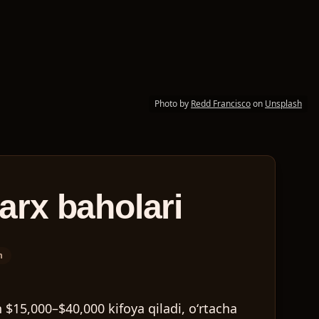
Photo by
Redd Francisco
on
Unsplash
arx baholari
h
n
$15,000–$40,000
kifoya qiladi, oʻrtacha