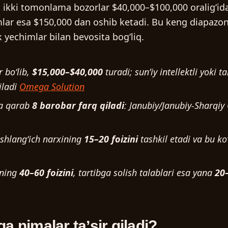
i ikki tomonlama bozorlar
$40,000–$100,000
oraligʻida
mlar esa
$150,000
dan oshib ketadi. Bu keng diapazon 
 yechimlar bilan bevosita bogʻliq.
 boʻlib,
$15,000–$40,000
turadi; sunʼiy intellektli yoki 
iladi
Omega Solution
ga qarab
8 barobar farq qiladi
: Janubiy/Janubiy-Sharqi
oshlangʻich narxining
15–20 foizini
tashkil etadi va bu ko
ining
40–60 foizini
, tartibga solish talablari esa yana
20–
a nimalar taʼsir qiladi?