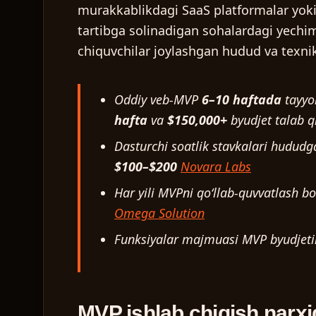
murakkablikdagi SaaS platformalar yok
tartibga solinadigan sohalardagi yechi
chiquvchilar joylashgan hudud va texnik
Oddiy veb-MVP
6–10 haftada
tayyor
hafta
va
$150,000+
byudjet talab q
Dasturchi soatlik stavkalari hudud
$100–$200
Novara Labs
Har yili MVPni qoʻllab-quvvatlash b
Omega Solution
Funksiyalar majmuasi MVP byudjet
MVP ishlab chiqish narxig