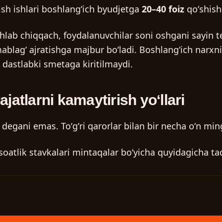
rish ishlari boshlangʻich byudjetga
20–40 foiz
qoʻshis
ishlab chiqqach, foydalanuvchilar soni oshgani sayin te
blagʻ ajratishga majbur boʻladi. Boshlangʻich narxnin
a dastlabki smetaga kiritilmaydi.
jatlarni kamaytirish yoʻllari
” degani emas. Toʻgʻri qarorlar bilan bir necha oʻn mi
oatlik stavkalari mintaqalar boʻyicha quyidagicha ta