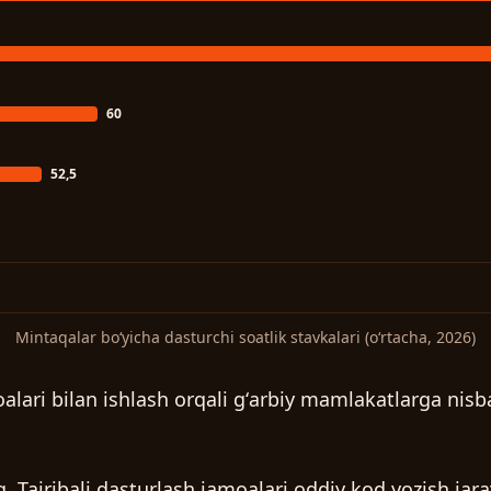
60
52,5
Mintaqalar boʻyicha dasturchi soatlik stavkalari (oʻrtacha, 2026)
alari bilan ishlash orqali gʻarbiy mamlakatlarga nisb
g.
Tajribali dasturlash jamoalari oddiy kod yozish jara