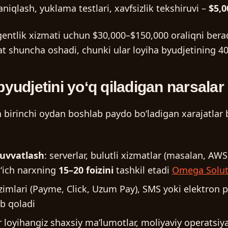
 aniqlash, yuklama testlari, xavfsizlik tekshiruvi –
$5,0
 agentlik xizmati uchun
$30,000–$150,000
oraliqni berad
 shuncha oshadi, chunki ular loyiha byudjetining 40–6
UZ
byudjetini yoʻq qiladigan narsalar
 birinchi oydan boshlab paydo boʻladigan xarajatlar b
quvvatlash
: serverlar, bulutli xizmatlar (masalan, AWS
gʻich narxning
15–20 foizini
tashkil etadi
Omega Solut
tizimlari (Payme, Click, Uzum Pay), SMS yoki elektron p
lib qoladi
r loyihangiz shaxsiy maʼlumotlar, moliyaviy operatsiyal