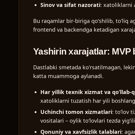
Sinov va sifat nazorati
: xatoliklarni
Bu raqamlar bir-biriga qoʻshilib, toʻliq
frontend va backendga ketadigan xarajat
Yashirin xarajatlar: MVP 
Dastlabki smetada koʻrsatilmagan, lekin
katta muammoga aylanadi.
Har yillik texnik xizmat va qoʻllab-
xatoliklarni tuzatish har yili boshlan
Uchinchi tomon xizmatlari
: toʻlov 
vositalari – oylik toʻlovlari tezda yigʻi
Qonuniy va xavfsizlik talablari
: aga