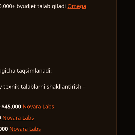
0,000+ byudjet talab qiladi
Omega
dagicha taqsimlanadi:
 texnik talablarni shakllantirish –
–$45,000
Novara Labs
0
Novara Labs
000
Novara Labs