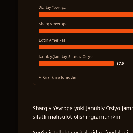
G'arbiy Yevropa
Sharqiy Yevropa
Lotin Amerikasi
Janubiy/Janubiy-Sharqiy Osiyo
37,5
Grafik ma'lumotlari
Sharqiy Yevropa yoki Janubiy Osiyo jamo
sifatli mahsulot olishingiz mumkin.
Sunʼiy intellekt vositalaridan foydalanin