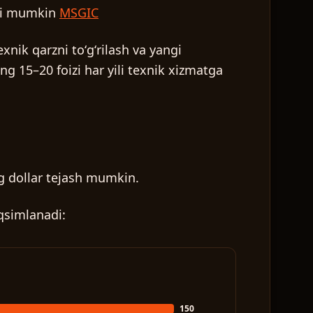
hi mumkin
MSGIC
xnik qarzni toʻgʻrilash va yangi
g 15–20 foizi har yili texnik xizmatga
ng dollar tejash mumkin.
qsimlanadi:
150