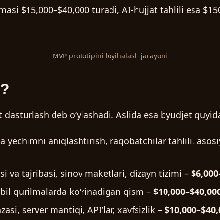
masi $15,000–$40,000 turadi, AI-hujjat tahlili esa $15
MVP prototipini loyihalash jarayoni
i?
at dasturlash deb oʻylashadi. Aslida esa byudjet quyi
yechimni aniqlashtirish, raqobatchilar tahlili, asosiy
si va tajribasi, sinov maketlari, dizayn tizimi –
$6,000
bil qurilmalarda koʻrinadigan qism –
$10,000–$40,00
asi, server mantiqi, APIʼlar, xavfsizlik –
$10,000–$40,