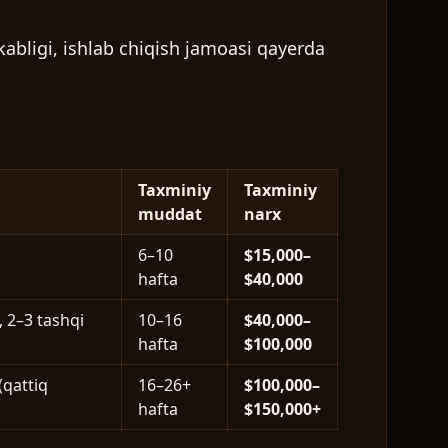
kabligi, ishlab chiqish jamoasi qayerda
Taxminiy
Taxminiy
muddat
narx
6–10
$15,000–
hafta
$40,000
, 2–3 tashqi
10–16
$40,000–
hafta
$100,000
(qattiq
16–26+
$100,000–
hafta
$150,000+