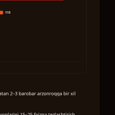
115
atan 2–3 barobar arzonroqqa bir xil
yonlarini 15–25 foizga tezlashtirish