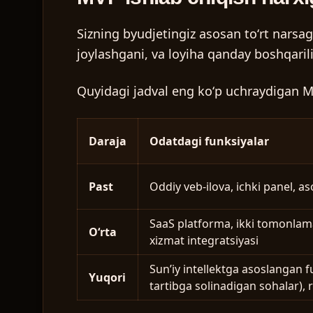
Sizning byudjetingiz asosan toʻrt narsa
joylashgani, va loyiha qanday boshqarili
Quyidagi jadval eng koʻp uchraydigan MV
Daraja
Odatdagi funksiyalar
Past
Oddiy veb-ilova, ichki panel, as
SaaS platforma, ikki tomonlama 
Oʻrta
xizmat integratsiyasi
Sunʼiy intellektga asoslangan fu
Yuqori
tartibga solinadigan sohalar), 