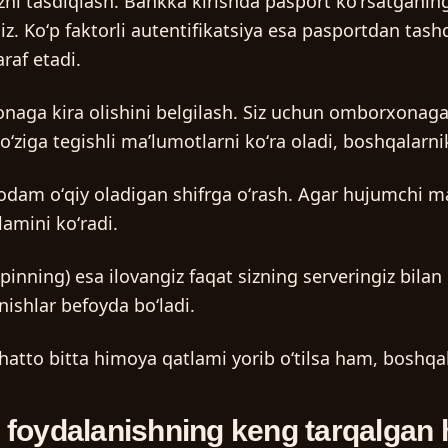
i tasdiqlash. Bankka kirishda pasport koʻrsatganingi
siz. Koʻp faktorli autentifikatsiya esa pasportdan tas
raf etadi.
UZ
naga kira olishini belgilash. Siz uchun omborxonaga 
ʻziga tegishli maʼlumotlarni koʻra oladi, boshqalarni
odam oʻqiy oladigan shifrga oʻrash. Agar hujumchi ma
lamini koʻradi.
 pinning)
esa ilovangiz faqat sizning serveringiz bilan
nishlar befoyda boʻladi.
atto bitta himoya qatlami yorib oʻtilsa ham, boshqa
n foydalanishning keng tarqalgan h