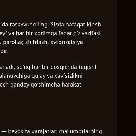
da tasavvur qiling. Sizda nafaqat kirish
f va har bir xodimga faqat oʻz vazifasi
arollar, shifrlash, avtorizatsiya
dir.
anadi, soʻng har bir bosqichda tegishli
alanuvchiga qulay va xavfsizlikni
i hech qanday qoʻshimcha harakat
si — bevosita xarajatlar: maʼlumotlarning