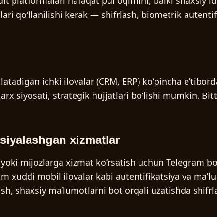
t platformalari nafaqat pul oqimini, balki shaxsiy id
ari qoʻllanilishi kerak — shifrlash, biometrik autentif
latadigan ichki ilovalar (CRM, ERP) koʻpincha eʼtibor
x siyosati, strategik hujjatlari boʻlishi mumkin. Bit
tsiyalashgan xizmatlar
 yoki mijozlarga xizmat koʻrsatish uchun Telegram bo
ham xuddi mobil ilovalar kabi autentifikatsiya va maʼ
rish, shaxsiy maʼlumotlarni bot orqali uzatishda shif