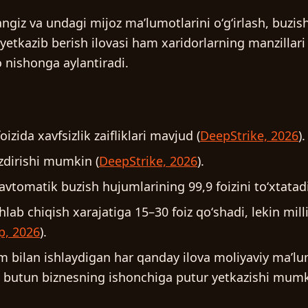
vangiz va undagi mijoz maʼlumotlarini oʻgʻirlash, buzi
yetkazib berish ilovasi ham xaridorlarning manzillari
nishonga aylantiradi.
oizida xavfsizlik zaifliklari mavjud (
DeepStrike, 2026
).
izdirishi mumkin (
DeepStrike, 2026
).
 avtomatik buzish hujumlarining 99,9 foizini toʻxtatadi
shlab chiqish xarajatiga 15–30 foiz qoʻshadi, lekin mil
p, 2026
).
 bilan ishlaydigan har qanday ilova moliyaviy maʼlum
ik butun biznesning ishonchiga putur yetkazishi mumk