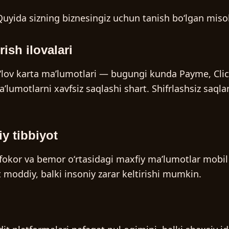
Quyida sizning biznesingiz uchun tanish boʻlgan misol
ish ilovalari
oʻlov karta maʼlumotlari — bugungi kunda Payme, Click
lumotlarni xavfsiz saqlashi shart. Shifrlashsiz saqlan
y tibbiyot
hifokor va bemor oʻrtasidagi maxfiy maʼlumotlar mobil
 moddiy, balki insoniy zarar keltirishi mumkin.