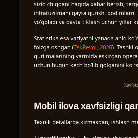
sizib chiqqani haqida xabar berish, terg
infratuzilmani qayta qurish, xodimlarni o
yoʻqoladi va qayta tiklash uchun yillar 
Statistika esa vaziyatni yanada aniq ko
foizga oshgan (
TekRevol, 2026
). Tashkil
qurilmalarining yarmida eskirgan operats
uchun bugun kech boʻlib qolganini koʻr
Xavfsi
Mobil ilova xavfsizligi q
Texnik detallarga kirmasdan, ishlash m