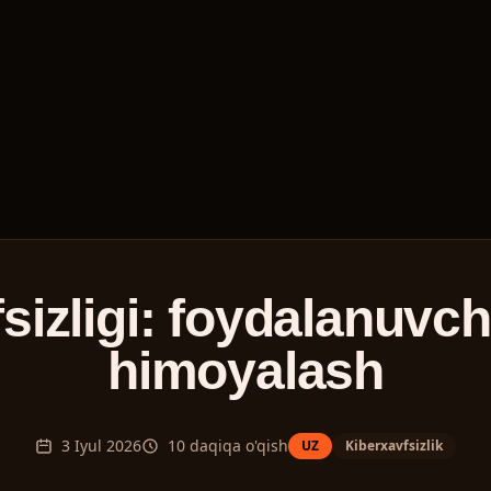
fsizligi: foydalanuvch
himoyalash
3 Iyul 2026
10
daqiqa o'qish
UZ
Kiberxavfsizlik