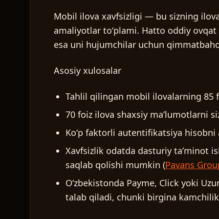
Mobil ilova xavfsizligi — bu sizning ilo
amaliyotlar toʻplami. Hatto oddiy ovqat 
esa uni hujumchilar uchun qimmatbaho 
Asosiy xulosalar
Tahlil qilingan mobil ilovalarning 85 f
70 foiz ilova shaxsiy maʼlumotlarni s
Koʻp faktorli autentifikatsiya hisobni
Xavfsizlik odatda dasturiy taʼminot i
saqlab qolishi mumkin (
Pavans Grou
Oʻzbekistonda Payme, Click yoki Uzum
talab qiladi, chunki birgina kamchil