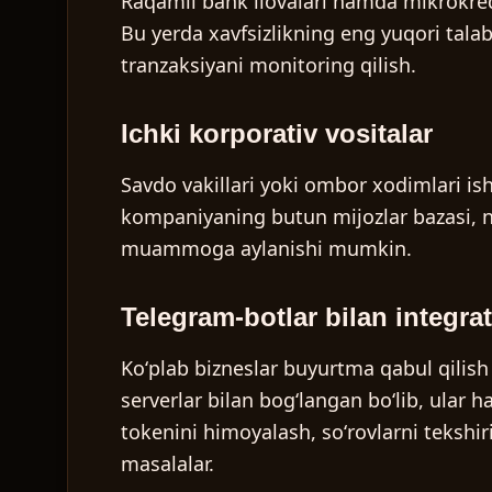
Raqamli bank ilovalari hamda mikrokredi
Bu yerda xavfsizlikning eng yuqori talabl
tranzaksiyani monitoring qilish.
Ichki korporativ vositalar
Savdo vakillari yoki ombor xodimlari ish
kompaniyaning butun mijozlar bazasi, nar
muammoga aylanishi mumkin.
Telegram-botlar bilan integra
Koʻplab bizneslar buyurtma qabul qilish
serverlar bilan bogʻlangan boʻlib, ular 
tokenini himoyalash, soʻrovlarni tekshi
masalalar.