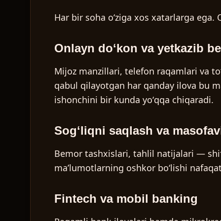
Har bir soha oʻziga xos xatarlarga ega. 
Onlayn doʻkon va yetkazib ber
Mijoz manzillari, telefon raqamlari va t
qabul qilayotgan har qanday ilova bu maʼ
ishonchini bir kunda yoʻqqa chiqaradi.
Sogʻliqni saqlash va masofavi
Bemor tashxislari, tahlil natijalari — s
maʼlumotlarning oshkor boʻlishi nafaqat
Fintech va mobil banking