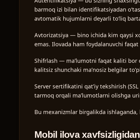
Autentifikatsiya
— bu sizning shaxsingizn
barmoq izi bilan identifikatsiyadan oʻta
avtomatik hujumlarni deyarli toʻliq barta
Avtorizatsiya
— bino ichida kim qaysi xo
emas. Ilovada ham foydalanuvchi faqat o
Shifrlash
— maʼlumotni faqat kaliti bor 
kalitsiz shunchaki maʼnosiz belgilar toʻp
Server sertifikatini qatʼiy tekshirish (SSL
tarmoq orqali maʼlumotlarni olishga uri
Bu mexanizmlar birgalikda ishlaganda, h
Mobil ilova xavfsizligida