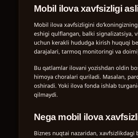
Mobil ilova xavfsizligi as
Mobil ilova xavfsizligini doʻkoningiznin
eshigi qulflangan, balki signalizatsiya
uchun kerakli hududga kirish huquqi beri
darajalari, tarmoq monitoringi va doimiy
Bu qatlamlar ilovani yozishdan oldin bo
himoya choralari quriladi. Masalan, paro
oshiradi. Yoki ilova fonda ishlab turga
qilmaydi.
Nega mobil ilova xavfsizli
Biznes nuqtai nazaridan, xavfsizlikdagi 