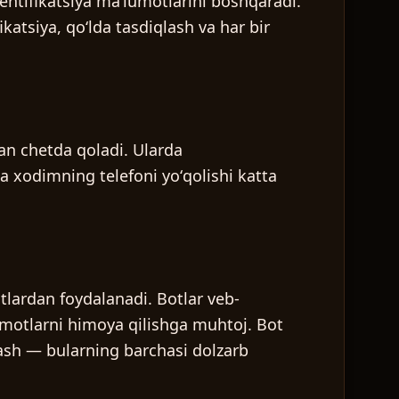
entifikatsiya maʼlumotlarini boshqaradi.
ikatsiya, qoʻlda tasdiqlash va har bir
dan chetda qoladi. Ularda
ta xodimning telefoni yoʻqolishi katta
tlardan foydalanadi. Botlar veb-
lumotlarni himoya qilishga muhtoj. Bot
rlash — bularning barchasi dolzarb