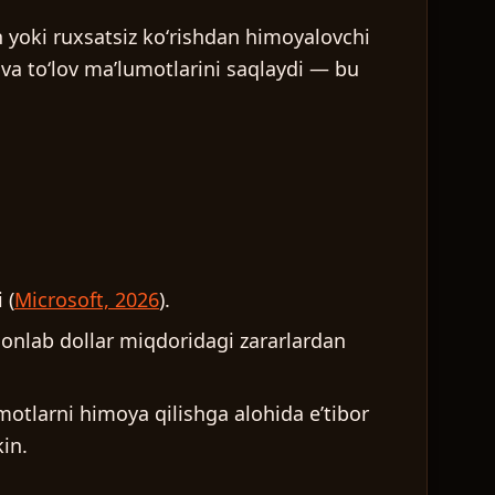
sh yoki ruxsatsiz koʻrishdan himoyalovchi
 va toʻlov maʼlumotlarini saqlaydi — bu
 (
Microsoft, 2026
).
lionlab dollar miqdoridagi zararlardan
otlarni himoya qilishga alohida eʼtibor
in.