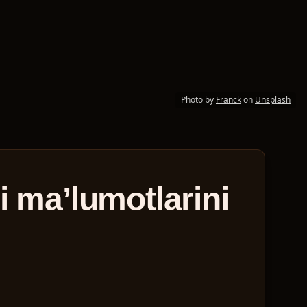
Photo by
Franck
on
Unsplash
i maʼlumotlarini