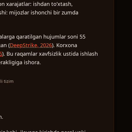
n xarajatlar: ishdan toʻxtash,
ishi: mijozlar ishonchi bir zumda
valarga qaratilgan hujumlar soni 55
gan (
DeepStrike, 2026
). Korxona
6
). Bu raqamlar xavfsizlik ustida ishlash
akligiga ishora.
i tizim
n.