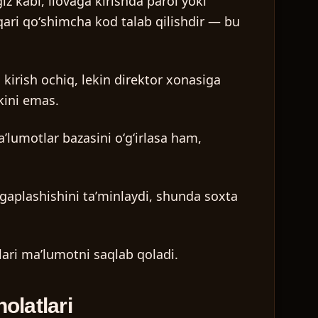
z kabi, ilovaga kirishda parol yoki
hqari qoʻshimcha kod talab qilishdir — bu
kirish ochiq, lekin direktor xonasiga
kini emas.
ʼlumotlar bazasini oʻgʻirlasa ham,
 gaplashishini taʼminlaydi, shunda soxta
lari maʼlumotni saqlab qoladi.
olatlari