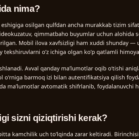
lida nima?
g eshigiga osilgan qulfdan ancha murakkab tizim sifati
, videokuzatuv, qimmatbaho buyumlar uchun alohida sey
lgan. Mobil ilova xavfsizligi ham xuddi shunday — u p
 tekshiruvlarni oʻz ichiga olgan koʻp qatlamli himoya
shlanadi. Avval qanday maʼlumotlar oqib oʻtishi aniql
l oʻrniga barmoq izi bilan autentifikatsiya qilish foyd
nida maʼlumotlar avtomatik shifrlanib, foydalanuvch
gi sizni qiziqtirishi kerak?
bitta kamchilik uch toʻlqinda zarar keltiradi. Birinchi