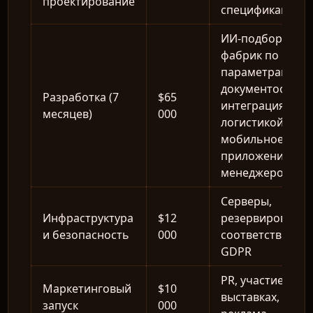
проектирование
спецификация
ИИ-подбор
фабрик по
параметрам, чат
документооборо
Разработка (7
$65
интеграция с
месяцев)
000
логистикой,
мобильное
приложение для
менеджеров
Серверы,
Инфраструктура
$12
резервирование
и безопасность
000
соответствие
GDPR
PR, участие в
Маркетинговый
$10
выставках,
запуск
000