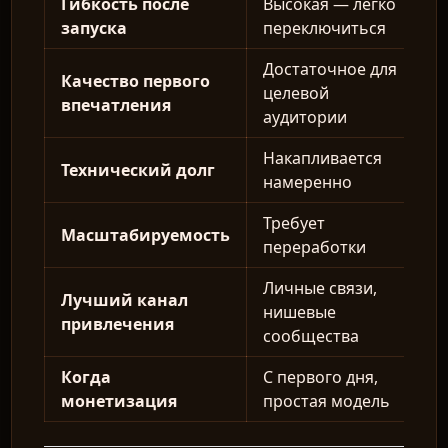
Гибкость после
Высокая — легко
Н
запуска
переключиться
в
Достаточное для
Качество первого
П
целевой
впечатления
к
аудитории
Накапливается
М
Технический долг
намеренно
н
Требует
З
Масштабируемость
переработки
а
Личные связи,
Лучший канал
М
нишевые
привлечения
м
сообщества
Когда
С первого дня,
С
монетизация
простая модель
с