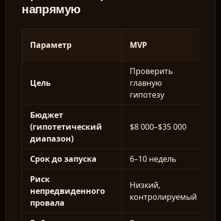
напрямую
П
Параметр
MVP
п
Проверить
З
Цель
главную
п
гипотезу
м
Бюджет
(гипотетический
$8 000–$35 000
$
диапазон)
Срок до запуска
6–10 недель
5
Риск
Низкий,
В
непредвиденного
контролируемый
ф
провала