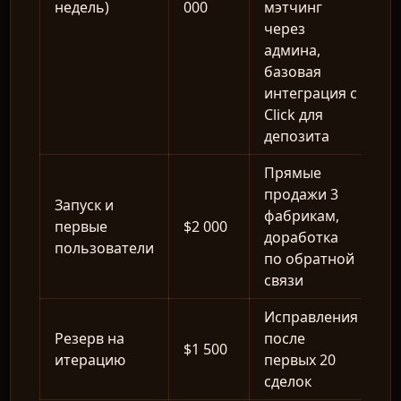
недель)
000
мэтчинг
через
админа,
базовая
интеграция с
Click для
депозита
Прямые
продажи 3
Запуск и
фабрикам,
первые
$2 000
доработка
пользователи
по обратной
связи
Исправления
Резерв на
после
$1 500
итерацию
первых 20
сделок