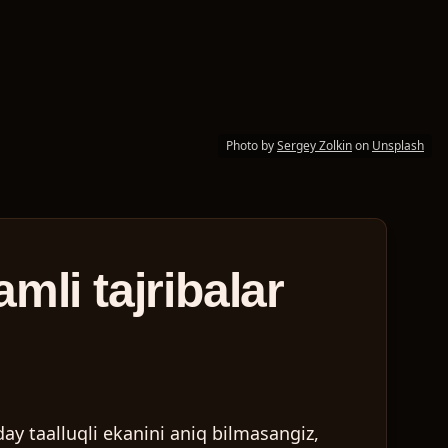
Photo by
Sergey Zolkin
on
Unsplash
mli tajribalar
ay taalluqli ekanini aniq bilmasangiz,