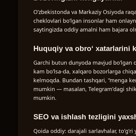
Oʻzbekistonda va Markaziy Osiyoda raqam
cheklovlari boʻlgan insonlar ham onlayn 
saytingizda oddiy amalni ham bajara olm
Huquqiy va obroʻ xatarlarini 
Garchi butun dunyoda mavjud boʻlgan qon
kam boʻlsa-da, xalqaro bozorlarga chiqa
kelmoqda. Bundan tashqari, “menga kera
mumkin — masalan, Telegramʼdagi shikoya
mumkin.
SEO va ishlash tezligini yaxs
Qoida oddiy: darajali sarlavhalar, toʻgʻr