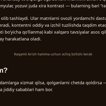
lar, yozuvi juda xira kontrast — bularning bari “raq
 olib tashlaydi. Ular matnlarni ovozli yordamchi dastu
radi, kontentni oddiy va izchil tuzilishda taqdim et
 boʻyicha qoʻllanma) kabi xalqaro tavsiyalar asos qi
ay harakatlana oladi.
Raqamli kirish hamma uchun ochiq boʻlishi kerak
im?
amlarga xizmat qilsa, qolganlarni chetda qoldirsa — b
 jiddiy sabablari ham bor.