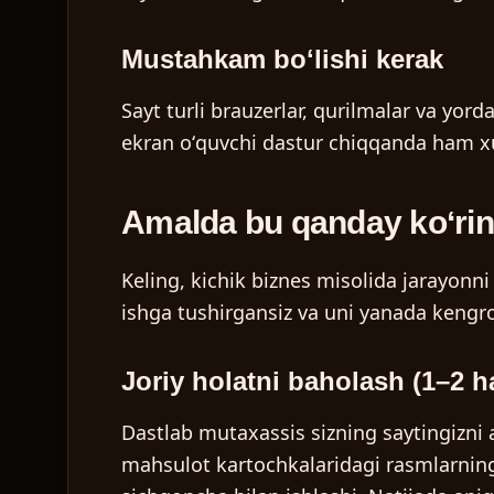
Mustahkam boʻlishi kerak
Sayt turli brauzerlar, qurilmalar va yor
ekran oʻquvchi dastur chiqqanda ham xu
Amalda bu qanday koʻrin
Keling, kichik biznes misolida jarayonni 
ishga tushirgansiz va uni yanada kengr
Joriy holatni baholash (1–2 ha
Dastlab mutaxassis sizning saytingizni 
mahsulot kartochkalaridagi rasmlarning “