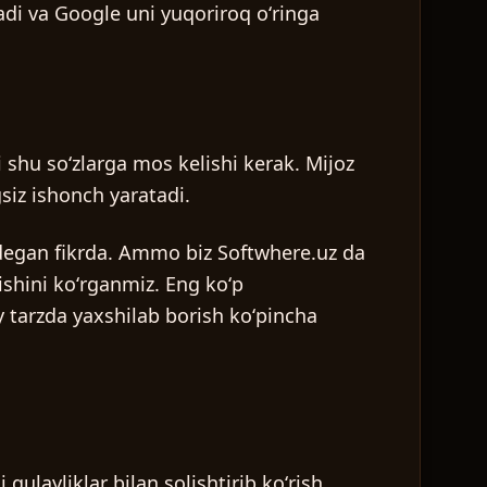
ladi va Google uni yuqoriroq oʻringa
i shu soʻzlarga mos kelishi kerak. Mijoz
siz ishonch yaratadi.
” degan fikrda. Ammo biz Softwhere.uz da
ishini koʻrganmiz. Eng koʻp
y tarzda yaxshilab borish koʻpincha
qulayliklar bilan solishtirib koʻrish