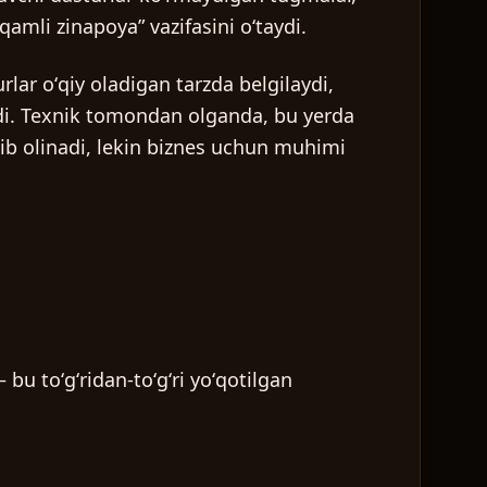
amli zinapoya” vazifasini oʻtaydi.
rlar oʻqiy oladigan tarzda belgilaydi,
adi. Texnik tomondan olganda, bu yerda
lib olinadi, lekin biznes uchun muhimi
u toʻgʻridan-toʻgʻri yoʻqotilgan