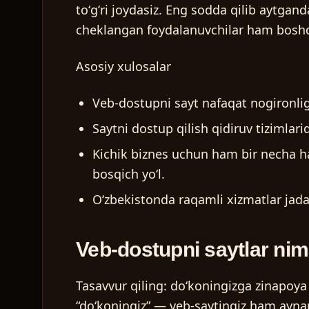
toʻgʻri joydasiz. Eng sodda qilib aytgan
cheklangan foydalanuvchilar ham boshqa
Asosiy xulosalar
Veb-dostupni sayt nafaqat nogironligi
Saytni dostup qilish qidiruv tizimlari
Kichik biznes uchun ham bir necha h
bosqich yoʻl.
Oʻzbekistonda raqamli xizmatlar jadal
Veb-dostupni saytlar ni
Tasavvur qiling: doʻkoningizga zinapoya
“doʻkoningiz” — veb-saytingiz ham ayna