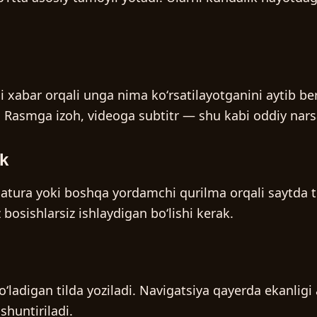
 xabar orqali unga nima koʻrsatilayotganini aytib ber
 Rasmga izoh, videoga subtitr — shu kabi oddiy narsa
ak
atura yoki boshqa yordamchi qurilma orqali saytda toʻ
bosishlarsiz ishlaydigan boʻlishi kerak.
oʻladigan tilda yoziladi. Navigatsiya qayerda ekanligi
shuntiriladi.