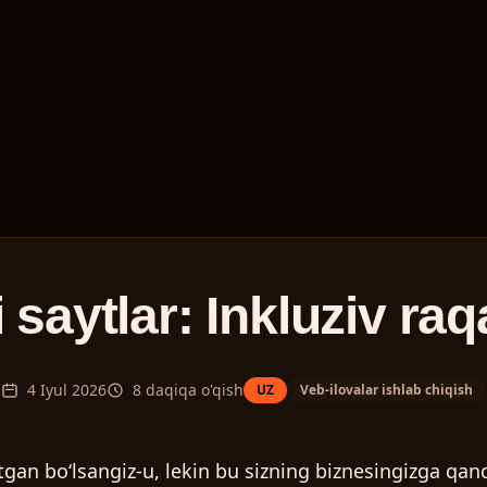
saytlar: Inkluziv raqa
4 Iyul 2026
8
daqiqa o'qish
UZ
Veb-ilovalar ishlab chiqish
gan boʻlsangiz-u, lekin bu sizning biznesingizga qand