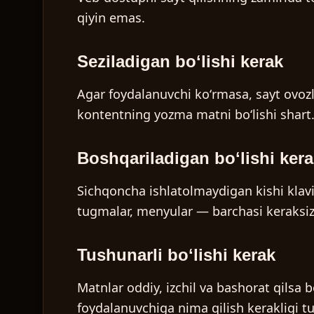
qiyin emas.
Seziladigan boʻlishi kerak
Agar foydalanuvchi koʻrmasa, sayt ovozli
kontentning yozma matni boʻlishi shart.
Boshqariladigan boʻlishi ker
Sichqoncha ishlatolmaydigan kishi klavi
tugmalar, menyular — barchasi keraksiz 
Tushunarli boʻlishi kerak
Matnlar oddiy, izchil va bashorat qilsa b
foydalanuvchiga nima qilish kerakligi tu