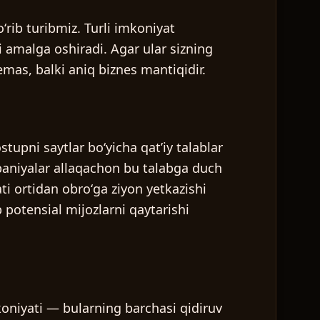
rib turibmiz. Turli imkoniyat
i amalga oshiradi. Agar ular sizning
emas, balki aniq biznes mantiqidir.
upni saytlar boʻyicha qatʼiy talablar
mpaniyalar allaqachon bu talabga duch
 ortidan obroʻga ziyon yetkazishi
potensial mijozlarni qaytarishi
mkoniyati — bularning barchasi qidiruv