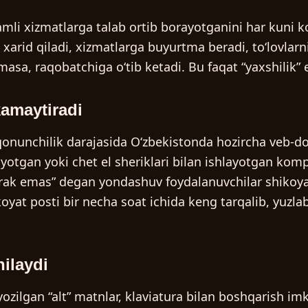
li xizmatlarga talab ortib borayotganini har kuni koʻ
xarid qiladi, xizmatlarga buyurtma beradi, toʻlovlarn
asa, raqobatchiga oʻtib ketadi. Bu faqat “yaxshilik” 
kamaytiradi
unchilik darajasida Oʻzbekistonda hozircha veb-dost
yotgan yoki chet el sheriklari bilan ishlayotgan ko
k emas” degan yondashuv foydalanuvchilar shikoyati
t posti bir necha soat ichida keng tarqalib, yuzlab 
hilaydi
i yozilgan “alt” matnlar, klaviatura bilan boshqarish i