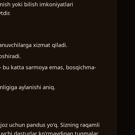
nish yoki bilish imkoniyatlari
tdir.
anuvchilarga xizmat qiladi.
oshiradi.
n — bu katta sarmoya emas, bosqichma-
ligiga aylanishi aniq.
ijoz uchun pandus yoʻq. Sizning raqamli
uvchi dasturlar koʻrmaydigan tugmalar,