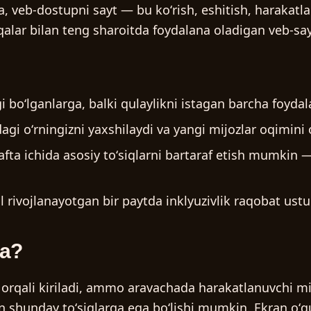
da,
veb-dostupni sayt
— bu koʻrish, eshitish, harakatla
lar bilan teng sharoitda foydalana oladigan veb-say
 boʻlganlarga, balki qulaylikni istagan barcha foydal
dagi oʻrningizni yaxshilaydi va yangi mijozlar oqimini 
afta ichida asosiy toʻsiqlarni bartaraf etish mumki
 rivojlanayotgan bir paytda inklyuzivlik raqobat ustun
ma?
 orqali kiriladi, ammo aravachada harakatlanuvchi m
n shunday toʻsiqlarga ega boʻlishi mumkin. Ekran oʻq