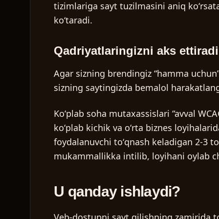
tizimlariga sayt tuzilmasini aniq koʻrsa
koʻtaradi.
Qadriyatlaringizni aks ettiradi
Agar sizning brendingiz “hamma uchun”, “
sizning saytingizda bemalol harakatlang
Koʻplab soha mutaxassislari “avval WCAG
koʻplab kichik va oʻrta biznes loyihala
foydalanuvchi toʻqnash keladigan 2-3 toʻ
mukammallikka intilib, loyihani oylab ch
U qanday ishlaydi?
Veb-dostupni sayt qilishning zamirida toʻ