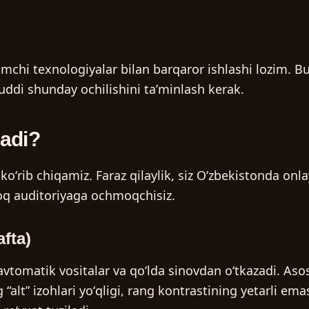
damchi texnologiyalar bilan barqaror ishlashi lozim. 
ddi shunday ochilishini taʼminlash kerak.
adi?
koʻrib chiqamiz. Faraz qilaylik, siz Oʻzbekistonda onl
oq auditoriyaga ochmoqchisiz.
fta)
avtomatik vositalar va qoʻlda sinovdan oʻtkazadi. A
alt” izohlari yoʻqligi, rang kontrastining yetarli emas