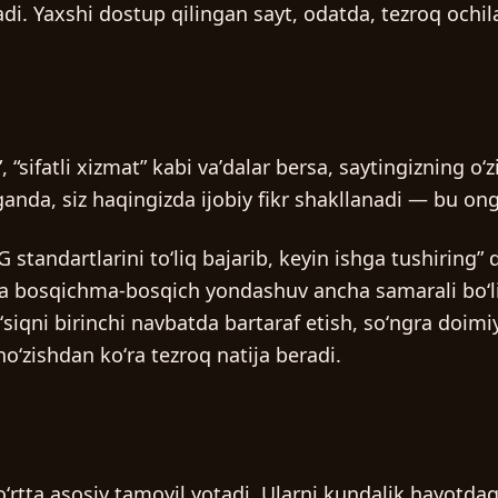
tadi. Yaxshi dostup qilingan sayt, odatda, tezroq ochi
UZ
sifatli xizmat” kabi vaʼdalar bersa, saytingizning oʻz
anda, siz haqingizda ijobiy fikr shakllanadi — bu ong
 standartlarini toʻliq bajarib, keyin ishga tushiring
rida bosqichma-bosqich yondashuv ancha samarali boʻl
siqni birinchi navbatda bartaraf etish, soʻngra doimi
oʻzishdan koʻra tezroq natija beradi.
rtta asosiy tamoyil yotadi. Ularni kundalik hayotdagi 