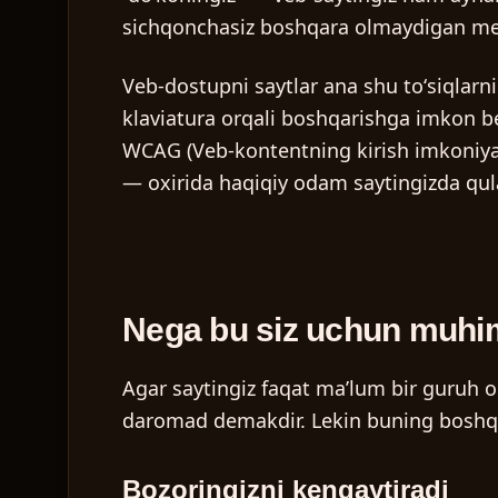
sichqonchasiz boshqara olmaydigan menyu
Veb-dostupni saytlar ana shu toʻsiqlarni
klaviatura orqali boshqarishga imkon be
WCAG (Veb-kontentning kirish imkoniyati
— oxirida haqiqiy odam saytingizda qul
Nega bu siz uchun muh
Agar saytingiz faqat maʼlum bir guruh od
daromad demakdir. Lekin buning boshqa
Bozoringizni kengaytiradi