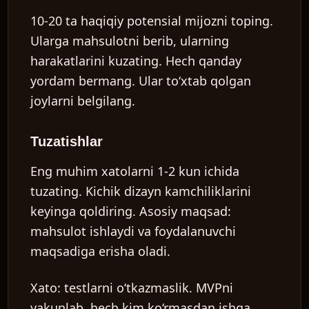
10-20 ta haqiqiy potensial mijozni toping.
Ularga mahsulotni berib, ularning
harakatlarini kuzating. Hech qanday
yordam bermang. Ular to‘xtab qolgan
joylarni belgilang.
Tuzatishlar
Eng muhim xatolarni 1-2 kun ichida
tuzating. Kichik dizayn kamchiliklarini
keyinga qoldiring. Asosiy maqsad:
mahsulot ishlaydi va foydalanuvchi
maqsadiga erisha oladi.
Xato:
testlarni o‘tkazmaslik. MVPni
yakunlab, hech kim ko‘rmasdan ishga