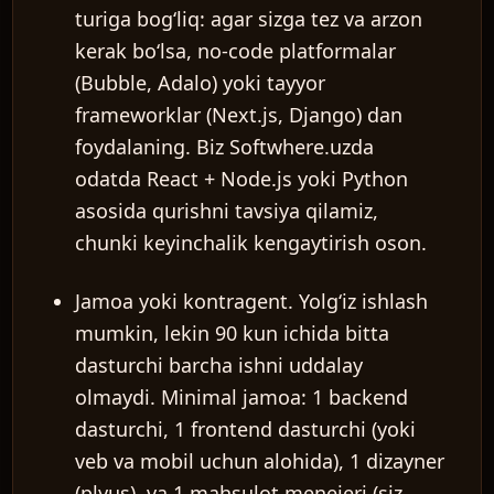
turiga bog‘liq: agar sizga tez va arzon
kerak bo‘lsa, no-code platformalar
(Bubble, Adalo) yoki tayyor
frameworklar (Next.js, Django) dan
foydalaning. Biz Softwhere.uzda
odatda React + Node.js yoki Python
asosida qurishni tavsiya qilamiz,
chunki keyinchalik kengaytirish oson.
Jamoa yoki kontragent.
Yolg‘iz ishlash
mumkin, lekin 90 kun ichida bitta
dasturchi barcha ishni uddalay
olmaydi. Minimal jamoa: 1 backend
dasturchi, 1 frontend dasturchi (yoki
veb va mobil uchun alohida), 1 dizayner
(plyus), va 1 mahsulot menejeri (siz