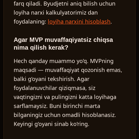
farq qiladi. Byudjetni aniq bilish uchun
loyiha narxi kalkulyatorimiz
dan
foydalaning:
loyiha narxini hisoblash
.
Agar MVP muvaffaqiyatsiz chiqsa
nima qilish kerak?
Hech qanday muammo yo‘q. MVPning
maqsadi — muvaffaqiyat qozonish emas,
balki g‘oyani tekshirish. Agar
foydalanuvchilar qiziqmasa, siz
vaqtingizni va pulingizni katta loyihaga
sarflamaysiz. Buni birinchi marta
bilganingiz uchun omadli hisoblanasiz.
Keyingi g‘oyani sinab ko‘ring.