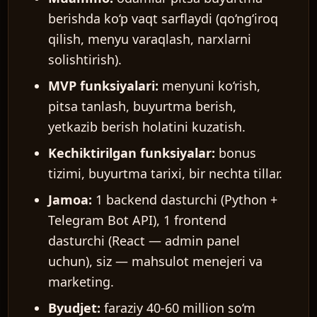
berishda ko‘p vaqt sarflaydi (qo‘ng‘iroq
qilish, menyu varaqlash, narxlarni
solishtirish).
MVP funksiyalari:
menyuni ko‘rish,
pitsa tanlash, buyurtma berish,
yetkazib berish holatini kuzatish.
Kechiktirilgan funksiyalar:
bonus
tizimi, buyurtma tarixi, bir nechta tillar.
Jamoa:
1 backend dasturchi (Python +
Telegram Bot API), 1 frontend
dasturchi (React — admin panel
uchun), siz — mahsulot menejeri va
marketing.
Byudjet:
faraziy 40-60 million so‘m