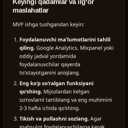
Keyingi qadamlar va ilg‘or
maslahatlar
MVP ishga tushgandan keyin:
Foydalanuvchi ma’lumotlarini tahlil
qiling.
Google Analytics, Mixpanel yoki
oddiy jadval yordamida
foydalanuvchilar qayerda
to‘xtayotganini aniqlang.
Eng ko‘p so‘ralgan funksiyani
qo‘shing.
Mijozlardan kelgan
so‘rovlarni tartiblang va eng muhimini
2-3 hafta ichida qo‘shing.
Tikish va pullashni sozlang.
Agar
mahsulot foydalanuvchilarga kerak