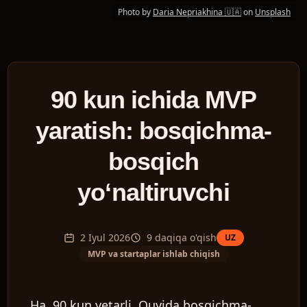
Photo by
Daria Nepriakhina 🇺🇦
on
Unsplash
90 kun ichida MVP
yaratish: bosqichma-
bosqich
yo‘naltiruvchi
2 Iyul 2026
9
daqiqa o'qish
UZ
MVP va startaplar ishlab chiqish
Ha, 90 kun yetarli. Quyida bosqichma-