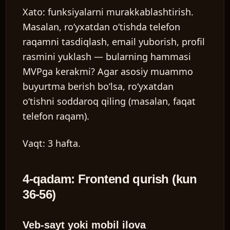
Xato:
funksiyalarni murakkablashtirish.
Masalan, ro‘yxatdan o‘tishda telefon
raqamni tasdiqlash, email yuborish, profil
rasmini yuklash — bularning hammasi
MVPga kerakmi? Agar asosiy muammo
buyurtma berish bo‘lsa, ro‘yxatdan
o‘tishni soddaroq qiling (masalan, faqat
telefon raqam).
Vaqt:
3 hafta.
4-qadam: Frontend qurish (kun
36-56)
Veb-sayt yoki mobil ilova