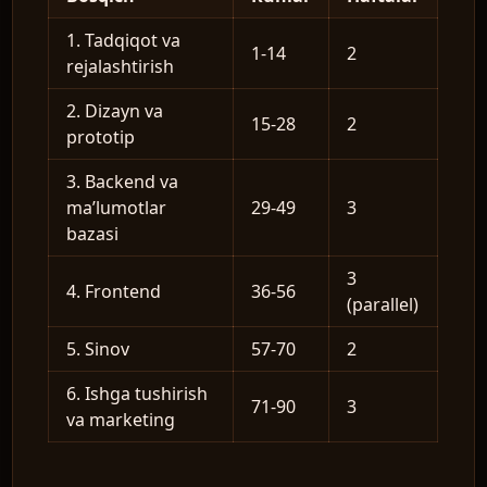
1. Tadqiqot va
1-14
2
rejalashtirish
2. Dizayn va
15-28
2
prototip
3. Backend va
ma’lumotlar
29-49
3
bazasi
3
4. Frontend
36-56
(parallel)
5. Sinov
57-70
2
6. Ishga tushirish
71-90
3
va marketing