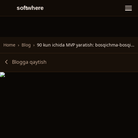
softwhere
Home
›
Blog
›
90 kun ichida MVP yaratish: bosqichma-bosqich yo‘naltiruvchi
Blogga qaytish