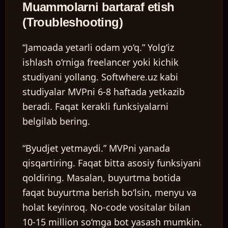
Muammolarni bartaraf etish
(Troubleshooting)
“Jamoada yetarli odam yo‘q.”
Yolg‘iz
ishlash o‘rniga freelancer yoki kichik
studiyani yollang. Softwhere.uz kabi
studiyalar MVPni 6-8 haftada yetkazib
beradi. Faqat kerakli funksiyalarni
belgilab bering.
“Byudjet yetmaydi.”
MVPni yanada
qisqartiring. Faqat bitta asosiy funksiyani
qoldiring. Masalan, buyurtma botida
faqat buyurtma berish bo‘lsin, menyu va
holat keyinroq. No-code vositalar bilan
10-15 million so‘mga bot yasash mumkin.