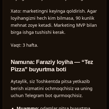
Xato:
marketingni keyinga qoldirish. Agar
loyihangizni hech kim bilmasa, 90 kunlik
mehnat zoye ketadi. Marketing MVP bilan
birga ishga tushishi kerak.
Vaqt:
3 hafta.
Namuna: Faraziy loyiha — “Tez
Pizza” buyurtma boti
Aytaylik, siz Toshkentda pitsa yetkazib
berish xizmatini ochmoqchisiz va uning
uchun Telegram bot qurmoqchisiz.
Muammo:
odamlar pitsa buyurtma