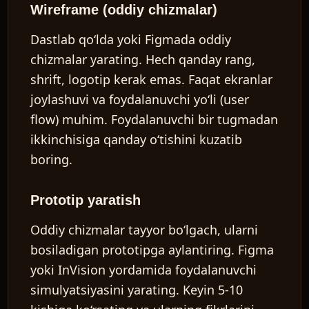
Wireframe (oddiy chizmalar)
Dastlab qo‘lda yoki Figmada oddiy
chizmalar yarating. Hech qanday rang,
shrift, logotip kerak emas. Faqat ekranlar
joylashuvi va foydalanuvchi yo‘li (user
flow) muhim. Foydalanuvchi bir tugmadan
ikkinchisiga qanday o‘tishini kuzatib
boring.
Prototip yaratish
Oddiy chizmalar tayyor bo‘lgach, ularni
bosiladigan prototipga aylantiring. Figma
yoki InVision yordamida foydalanuvchi
simulyatsiyasini yarating. Keyin 5-10