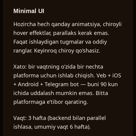
Minimal UI
Hozircha hech qanday animatsiya, chiroyli
hover effektlar, parallaks kerak emas.
UZ
Faqat ishlaydigan tugmalar va oddiy
ranglar. Keyinroq chiroy qo‘shasiz.
Xato:
bir vaqtning o‘zida bir nechta
platforma uchun ishlab chiqish. Veb + iOS
+ Android + Telegram bot — buni 90 kun
ichida uddalash mumkin emas. Bitta
platformaga e’tibor qarating.
Vaqt:
3 hafta (backend bilan parallel
ishlasa, umumiy vaqt 6 hafta).