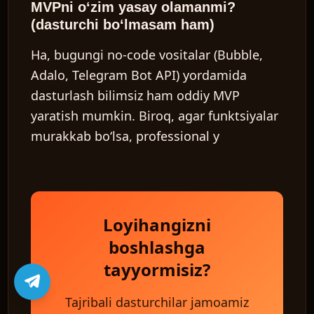
MVPni o‘zim yasay olamanmi?
(dasturchi bo‘lmasam ham)
Ha, bugungi no-code vositalar (Bubble,
Adalo, Telegram Bot API) yordamida
dasturlash bilimsiz ham oddiy MVP
yaratish mumkin. Biroq, agar funktsiyalar
murakkab bo‘lsa, professional y
Loyihangizni
boshlashga
tayyormisiz?
Tajribali dasturchilar jamoamiz