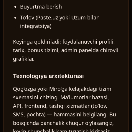
Buyurtma berish
To‘lov (Paste.uz yoki Uzum bilan
integratsiya)
Keyinga qoldiriladi: foydalanuvchi profili,
tarix, bonus tizimi, admin panelda chiroyli
grafiklar.
Texnologiya arxitekturasi
Qog‘ozga yoki Miro’ga kelajakdagi tizim
sxemasini chizing. Ma’lumotlar bazasi,
API, frontend, tashqi xizmatlar (to‘lov,
SMS, pochta) — hammasini belgilang. Bu
bosqichda qanchalik chuqur o‘ylasangiz,
keyin shunchalik kam tuzatish kiritasiz.