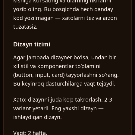
kishiga ko‘rsating va ularning fikrlarini
yozib oling. Bu bosqichda hech qanday
kod yozilmagan — xatolarni tez va arzon
tuzatasiz.
Dizayn tizimi
Agar jamoada dizayner bo‘lsa, undan bir
xil stil va komponentlar to‘plamini
(button, input, card) tayyorlashni so‘rang.
Bu keyinroq dasturchilarga vaqt tejaydi.
Xato:
dizaynni juda ko‘p takrorlash. 2-3
variant yetarli. Eng yaxshi dizayn —
ishlaydigan dizayn.
Vaqt:
2 hafta.