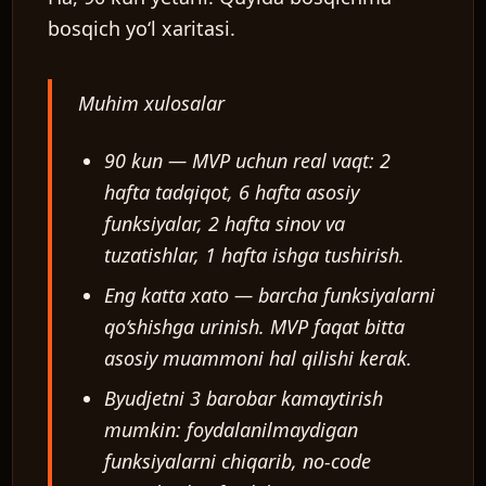
bosqich yo‘l xaritasi.
Muhim xulosalar
90 kun — MVP uchun real vaqt: 2
hafta tadqiqot, 6 hafta asosiy
funksiyalar, 2 hafta sinov va
tuzatishlar, 1 hafta ishga tushirish.
Eng katta xato — barcha funksiyalarni
qo‘shishga urinish. MVP faqat bitta
asosiy muammoni hal qilishi kerak.
Byudjetni 3 barobar kamaytirish
mumkin: foydalanilmaydigan
funksiyalarni chiqarib, no-code