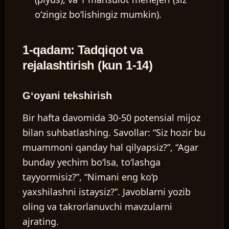
o‘zingiz bo‘lishingiz mumkin).
1-qadam: Tadqiqot va
rejalashtirish (kun 1-14)
G‘oyani tekshirish
Bir hafta davomida 30-50 potensial mijoz
bilan suhbatlashing. Savollar: “Siz hozir bu
muammoni qanday hal qilyapsiz?”, “Agar
bunday yechim bo‘lsa, to‘lashga
tayyormisiz?”, “Nimani eng ko‘p
yaxshilashni istaysiz?”. Javoblarni yozib
oling va takrorlanuvchi mavzularni
ajrating.