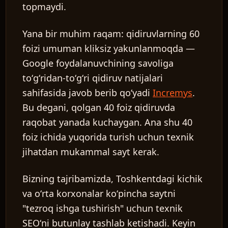
topmaydi.
Yana bir muhim raqam: qidiruvlarning 60
foizi umuman kliksiz yakunlanmoqda —
Google foydalanuvchining savoliga
toʻgʻridan-toʻgʻri qidiruv natijalari
sahifasida javob berib qoʻyadi
Incremys
.
Bu degani, qolgan 40 foiz qidiruvda
raqobat yanada kuchaygan. Ana shu 40
foiz ichida yuqorida turish uchun texnik
jihatdan mukammal sayt kerak.
Bizning tajribamizda, Toshkentdagi kichik
va oʻrta korxonalar koʻpincha saytni
"tezroq ishga tushirish" uchun texnik
SEOʻni butunlay tashlab ketishadi. Keyin