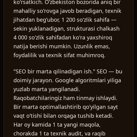
koʻrsatkich. Oʻzbekiston bozorida aniq bir
mahalliy soʻrovga javob beradigan, texnik
jihatdan begʻubor, 1 200 soʻzlik sahifa —
sekin yuklanadigan, strukturasi chalkash
4 000 soʻzlik sahifadan koʻra yaxshiroq
natija berishi mumkin. Uzunlik emas,
foydalilik va texnik sifat muhimroq.
"SEO bir marta qilinadigan ish."
SEO — bu
doimiy jarayon. Google algoritmlari yiliga
yuzlab marta yangilanadi.
Raqobatchilaringiz ham tinmay ishlaydi.
Bir marta optimallashtirib qoʻyilgan sayt
vaqt oʻtishi bilan orqaga tushib ketadi.
Har oy kamida 1 ta yangi maqola,
chorakda 1 ta texnik audit, va raqib