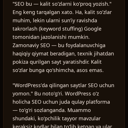
"SEO bu — kalit soʻzlarni koʻproq yozish."
Eng keng tarqalgan xato. Ha, kalit soʻzlar
muhim, lekin ularni sunʼiy ravishda
takrorlash (keyword stuffing) Google
tomonidan jazolanishi mumkin.
Zamonaviy SEO — bu foydalanuvchiga
haqiqiy qiymat beradigan, texnik jihatdan
pokiza qurilgan sayt yaratishdir. Kalit
soʻzlar bunga qoʻshimcha, asos emas.
"WordPressʼda qilingan saytlar SEO uchun
yomon."
Bu notoʻgʻri. WordPress oʻz
holicha SEO uchun juda qulay platforma
— toʻgʻri sozlanganda. Muammo
shundaki, koʻpchilik tayyor mavzular
keraksiz kodlar bilan toʻlib ketgan va ular