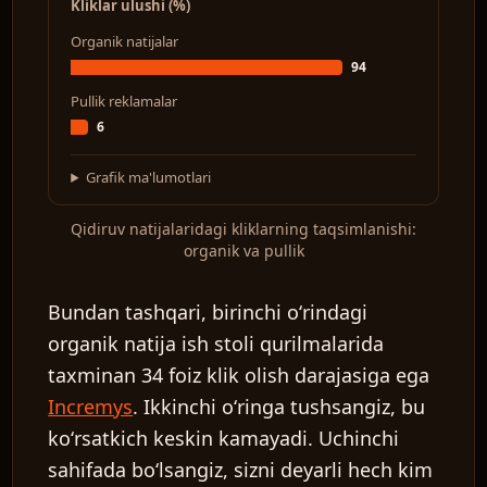
Kliklar ulushi (%)
Organik natijalar
94
Pullik reklamalar
6
Grafik ma'lumotlari
Qidiruv natijalaridagi kliklarning taqsimlanishi:
organik va pullik
Bundan tashqari, birinchi oʻrindagi
organik natija ish stoli qurilmalarida
taxminan 34 foiz klik olish darajasiga ega
Incremys
. Ikkinchi oʻringa tushsangiz, bu
koʻrsatkich keskin kamayadi. Uchinchi
sahifada boʻlsangiz, sizni deyarli hech kim