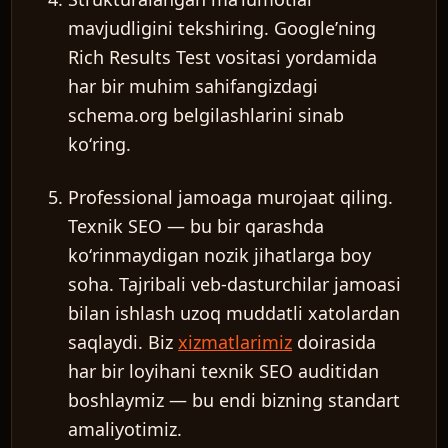
mavjudligini tekshiring.
Googleʼning
Rich Results Test vositasi yordamida
har bir muhim sahifangizdagi
schema.org belgilashlarini sinab
koʻring.
Professional jamoaga murojaat qiling.
Texnik SEO — bu bir qarashda
koʻrinmaydigan nozik jihatlarga boy
soha. Tajribali veb-dasturchilar jamoasi
bilan ishlash uzoq muddatli xatolardan
saqlaydi. Biz
xizmatlarimiz
doirasida
har bir loyihani texnik SEO auditidan
boshlaymiz — bu endi bizning standart
amaliyotimiz.