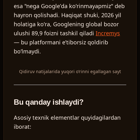
esa "nega Googleʼda koʻrinmayapmiz" deb
hayron qolishadi. Haqiqat shuki, 2026 yil
holatiga koʻra, Googlening global bozor
ulushi 89,9 foizni tashkil qiladi
Incremys
— bu platformani eʼtiborsiz qoldirib
boʻlmaydi.
Qidiruv natijalarida yuqori oʻrinni egallagan sayt
Bu qanday ishlaydi?
Asosiy texnik elementlar quyidagilardan
iborat: