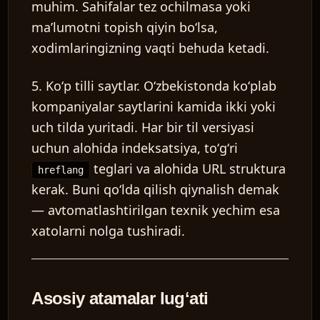
muhim. Sahifalar tez ochilmasa yoki
maʼlumotni topish qiyin boʻlsa,
xodimlaringizning vaqti behuda ketadi.
5. Koʻp tilli saytlar.
Oʻzbekistonda koʻplab
kompaniyalar saytlarini kamida ikki yoki
uch tilda yuritadi. Har bir til versiyasi
uchun alohida indeksatsiya, toʻgʻri
teglari va alohida URL struktura
hreflang
kerak. Buni qoʻlda qilish qiynalish demak
— avtomatlashtirilgan texnik yechim esa
xatolarni nolga tushiradi.
Asosiy atamalar lugʻati