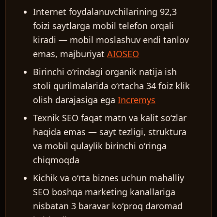
Internet foydalanuvchilarining 92,3
foizi saytlarga mobil telefon orqali
kiradi — mobil moslashuv endi tanlov
emas, majburiyat
AIOSEO
Birinchi oʻrindagi organik natija ish
stoli qurilmalarida oʻrtacha 34 foiz klik
olish darajasiga ega
Incremys
Texnik SEO faqat matn va kalit soʻzlar
haqida emas — sayt tezligi, struktura
va mobil qulaylik birinchi oʻringa
chiqmoqda
Kichik va oʻrta biznes uchun mahalliy
SEO boshqa marketing kanallariga
nisbatan 3 baravar koʻproq daromad