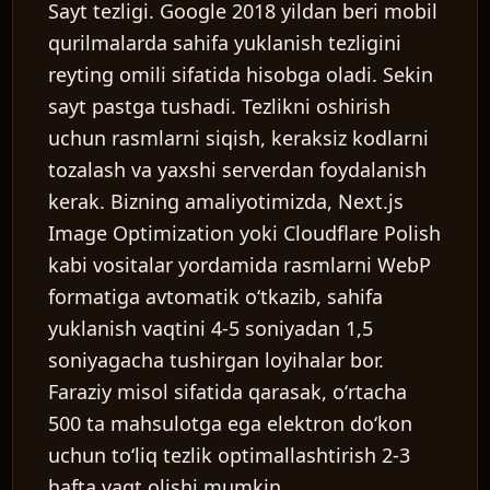
Sayt tezligi.
Google 2018 yildan beri mobil
qurilmalarda sahifa yuklanish tezligini
reyting omili sifatida hisobga oladi. Sekin
sayt pastga tushadi. Tezlikni oshirish
uchun rasmlarni siqish, keraksiz kodlarni
tozalash va yaxshi serverdan foydalanish
kerak. Bizning amaliyotimizda, Next.js
Image Optimization yoki Cloudflare Polish
kabi vositalar yordamida rasmlarni WebP
formatiga avtomatik oʻtkazib, sahifa
yuklanish vaqtini 4-5 soniyadan 1,5
soniyagacha tushirgan loyihalar bor.
Faraziy misol sifatida qarasak, oʻrtacha
500 ta mahsulotga ega elektron doʻkon
uchun toʻliq tezlik optimallashtirish 2-3
hafta vaqt olishi mumkin.