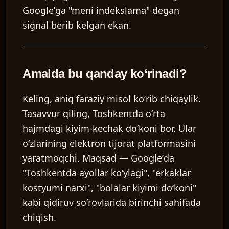
Googleʼga "meni indekslama" degan
signal berib kelgan ekan.
Amalda bu qanday koʻrinadi?
Keling, aniq faraziy misol koʻrib chiqaylik.
Tasavvur qiling, Toshkentda oʻrta
hajmdagi kiyim-kechak doʻkoni bor. Ular
oʻzlarining elektron tijorat platformasini
yaratmoqchi. Maqsad — Googleʼda
"Toshkentda ayollar koʻylagi", "erkaklar
kostyumi narxi", "bolalar kiyimi doʻkoni"
kabi qidiruv soʻrovlarida birinchi sahifada
chiqish.