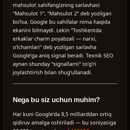
mahsulot sahifangizning sarlavhasi
"Mahsulot 1", "Mahsulot 2" deb yozilgan
boʻlsa, Google bu sahifalar nima haqida
ekanini bilmaydi. Lekin "Toshkentda
erkaklar charm poyabzali — narxi,
oʻlchamlari" deb yozilgan sarlavha
Googleʼga aniq signal beradi. Texnik SEO
aynan shunday "signallarni" toʻgʻri
joylashtirish bilan shugʻullanadi.
Nega bu siz uchun muhim?
Har kuni Googleʼda 8,5 milliarddan ortiq
qidiruv amalga oshiriladi — bu soniyasiga