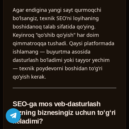
Agar endigina yangi sayt qurmoqchi
boʻlsangiz, texnik SEOʻni loyihaning
boshidanoq talab sifatida qoʻying.
Keyinroq "qoʻshib qoʻyish" har doim
qimmatroqqa tushadi. Qaysi platformada
ishlamang — buyurtma asosida
dasturlash boʻladimi yoki tayyor yechim
— texnik poydevorni boshidan toʻgʻri
qoʻyish kerak.
SEO-ga mos veb-dasturlash
sizning biznesingiz uchun toʻgʻri
keladimi?