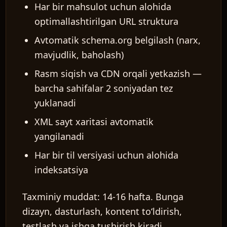
Har bir mahsulot uchun alohida
optimallashtirilgan URL struktura
Avtomatik schema.org belgilash (narx,
mavjudlik, baholash)
UZ
Rasm siqish va CDN orqali yetkazish —
barcha sahifalar 2 soniyadan tez
yuklanadi
XML sayt xaritasi avtomatik
yangilanadi
Har bir til versiyasi uchun alohida
indeksatsiya
Taxminiy muddat:
14-16 hafta. Bunga
dizayn, dasturlash, kontent toʻldirish,
testlash va ishga tushirish kiradi.