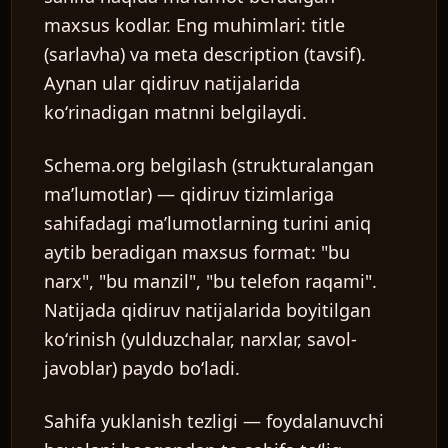
maxsus kodlar. Eng muhimlari:
title
(sarlavha) va
meta description
(tavsif).
Aynan ular qidiruv natijalarida
koʻrinadigan matnni belgilaydi.
Schema.org belgilash (strukturalangan
maʼlumotlar)
— qidiruv tizimlariga
sahifadagi maʼlumotlarning turini aniq
aytib beradigan maxsus format: "bu
narx", "bu manzil", "bu telefon raqami".
Natijada qidiruv natijalarida boyitilgan
koʻrinish (yulduzchalar, narxlar, savol-
javoblar) paydo boʻladi.
Sahifa yuklanish tezligi
— foydalanuvchi