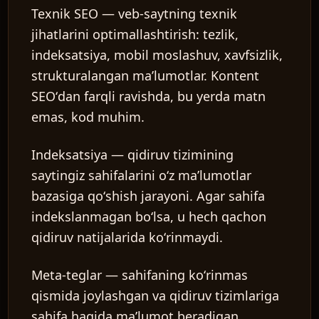
Texnik SEO
— veb-saytning texnik
jihatlarini optimallashtirish: tezlik,
indeksatsiya, mobil moslashuv, xavfsizlik,
strukturalangan maʼlumotlar. Kontent
SEOʻdan farqli ravishda, bu yerda matn
emas, kod muhim.
Indeksatsiya
— qidiruv tizimining
saytingiz sahifalarini oʻz maʼlumotlar
bazasiga qoʻshish jarayoni. Agar sahifa
indekslanmagan boʻlsa, u hech qachon
qidiruv natijalarida koʻrinmaydi.
Meta-teglar
— sahifaning koʻrinmas
qismida joylashgan va qidiruv tizimlariga
sahifa haqida maʼlumot beradigan