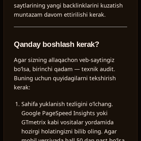
saytlarining yangi backlinklarini kuzatish
muntazam davom ettirilishi kerak.
Qanday boshlash kerak?
Agar sizning allaqachon veb-saytingiz
boʻlsa, birinchi qadam — texnik audit.
Buning uchun quyidagilarni tekshirish
kerak:
Sahifa yuklanish tezligini oʻlchang.
Google PageSpeed Insights yoki
GTmetrix kabi vositalar yordamida
hozirgi holatingizni bilib oling. Agar
mobil versiyada ball 50 dan past boʻlsa,