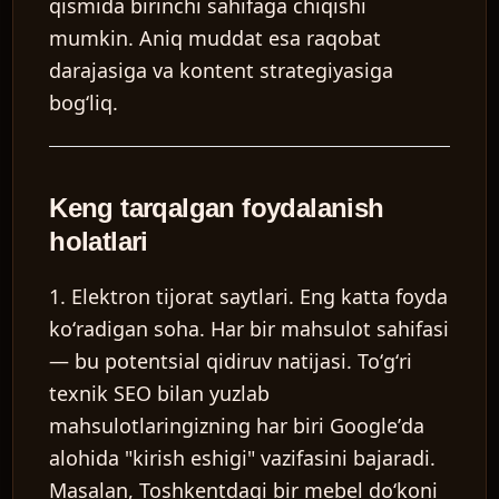
qismida birinchi sahifaga chiqishi
mumkin. Aniq muddat esa raqobat
darajasiga va kontent strategiyasiga
bogʻliq.
Keng tarqalgan foydalanish
holatlari
1. Elektron tijorat saytlari.
Eng katta foyda
koʻradigan soha. Har bir mahsulot sahifasi
— bu potentsial qidiruv natijasi. Toʻgʻri
texnik SEO bilan yuzlab
mahsulotlaringizning har biri Googleʼda
alohida "kirish eshigi" vazifasini bajaradi.
Masalan, Toshkentdagi bir mebel doʻkoni