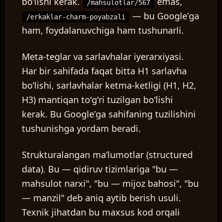
boʻlishi kerak.
emas,
/mahsulotlar/567
— bu Googleʼga
/erkaklar-charm-poyabzali
ham, foydalanuvchiga ham tushunarli.
Meta-teglar va sarlavhalar iyerarxiyasi.
Har bir sahifada faqat bitta H1 sarlavha
boʻlishi, sarlavhalar ketma-ketligi (H1, H2,
H3) mantiqan toʻgʻri tuzilgan boʻlishi
kerak. Bu Googleʼga sahifaning tuzilishini
tushunishga yordam beradi.
Strukturalangan maʼlumotlar (structured
data).
Bu — qidiruv tizimlariga "bu —
mahsulot narxi", "bu — mijoz bahosi", "bu
— manzil" deb aniq aytib berish usuli.
Texnik jihatdan bu maxsus kod orqali