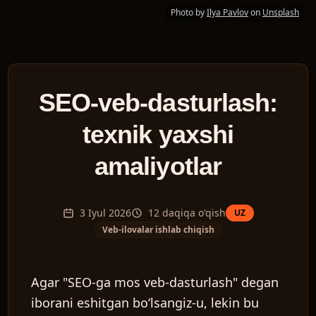
Photo by
Ilya Pavlov
on
Unsplash
SEO-veb-dasturlash:
texnik yaxshi
amaliyotlar
3 Iyul 2026
12
daqiqa o'qish
UZ
Veb-ilovalar ishlab chiqish
Agar "SEO-ga mos veb-dasturlash" degan
iborani eshitgan boʻlsangiz-u, lekin bu