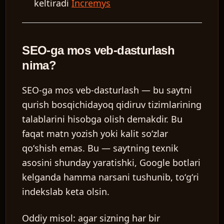
keltiradi
Incremys
SEO-ga mos veb-dasturlash
nima?
SEO-ga mos veb-dasturlash
— bu saytni
qurish bosqichidayoq qidiruv tizimlarining
talablarini hisobga olish demakdir. Bu
faqat matn yozish yoki kalit soʻzlar
qoʻshish emas. Bu — saytning texnik
asosini shunday yaratishki, Google botlari
kelganda hamma narsani tushunib, toʻgʻri
indekslab keta olsin.
Oddiy misol: agar sizning har bir