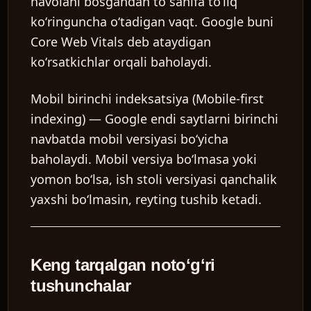
havolani bosgandan to sahifa toʻliq
koʻringuncha oʻtadigan vaqt. Google buni
Core Web Vitals deb ataydigan
koʻrsatkichlar orqali baholaydi.
Mobil birinchi indeksatsiya (Mobile-first
indexing)
— Google endi saytlarni birinchi
navbatda mobil versiyasi boʻyicha
baholaydi. Mobil versiya boʻlmasa yoki
yomon boʻlsa, ish stoli versiyasi qanchalik
yaxshi boʻlmasin, reyting tushib ketadi.
Keng tarqalgan notoʻgʻri
tushunchalar