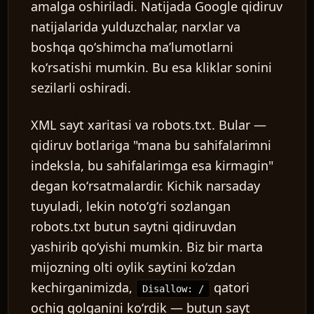
amalga oshiriladi. Natijada Google qidiruv
natijalarida yulduzchalar, narxlar va
boshqa qoʻshimcha maʼlumotlarni
koʻrsatishi mumkin. Bu esa kliklar sonini
sezilarli oshiradi.
XML sayt xaritasi va robots.txt.
Bular —
qidiruv botlariga "mana bu sahifalarimni
indeksla, bu sahifalarimga esa kirmagin"
degan koʻrsatmalardir. Kichik narsaday
tuyuladi, lekin notoʻgʻri sozlangan
robots.txt butun saytni qidiruvdan
yashirib qoʻyishi mumkin. Biz bir marta
mijozning olti oylik saytini koʻzdan
kechirganimizda,
qatori
Disallow: /
ochiq qolganini koʻrdik — butun sayt