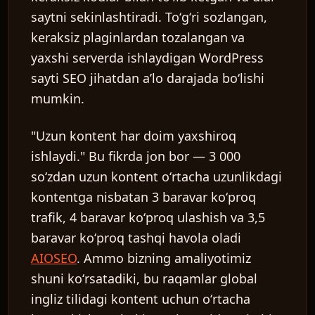
saytni sekinlashtiradi. Toʻgʻri sozlangan,
keraksiz plaginlardan tozalangan va
yaxshi serverda ishlaydigan WordPress
sayti SEO jihatdan aʼlo darajada boʻlishi
mumkin.
"Uzun kontent har doim yaxshiroq
ishlaydi."
Bu fikrda jon bor — 3 000
soʻzdan uzun kontent oʻrtacha uzunlikdagi
kontentga nisbatan 3 baravar koʻproq
trafik, 4 baravar koʻproq ulashish va 3,5
baravar koʻproq tashqi havola oladi
AIOSEO
. Ammo bizning amaliyotimiz
shuni koʻrsatadiki, bu raqamlar global
ingliz tilidagi kontent uchun oʻrtacha