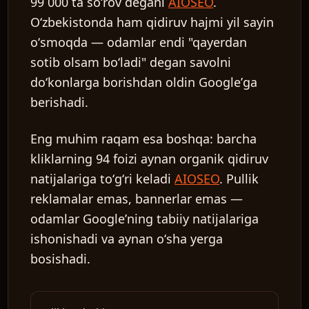
99 000 ta soʻrov degani
AIOSEO
.
Oʻzbekistonda ham qidiruv hajmi yil sayin
oʻsmoqda — odamlar endi "qayerdan
sotib olsam boʻladi" degan savolni
doʻkonlarga borishdan oldin Googleʼga
berishadi.
Eng muhim raqam esa boshqa: barcha
kliklarning 94 foizi aynan organik qidiruv
natijalariga toʻgʻri keladi
AIOSEO
. Pullik
reklamalar emas, bannerlar emas —
odamlar Googleʼning tabiiy natijalariga
ishonishadi va aynan oʻsha yerga
bosishadi.