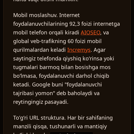
Mobil moslashuv.
Internet
foydalanuvchilarining 92,3 foizi internetga
mobil telefon orqali kiradi
AIOSEO
, va
global veb-trafikning 60 foizi mobil
qurilmalardan keladi
Incremys
. Agar
saytingiz telefonda qiyshiq koʻrinsa yoki
tugmalari barmoq bilan bosishga mos
boʻlmasa, foydalanuvchi darhol chiqib
ketadi. Google buni "foydalanuvchi
tajribasi yomon" deb baholaydi va
reytingingiz pasayadi.
Toʻgʻri URL struktura.
Har bir sahifaning
manzili qisqa, tushunarli va mantiqiy