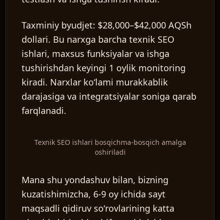
Taxminiy byudjet:
$28,000–$42,000 AQSh
dollari. Bu narxga barcha texnik SEO
ishlari, maxsus funksiyalar va ishga
tushirishdan keyingi 1 oylik monitoring
kiradi. Narxlar koʻlami murakkablik
darajasiga va integratsiyalar soniga qarab
farqlanadi.
Texnik SEO ishlari bosqichma-bosqich amalga
oshiriladi
Mana shu yondashuv bilan, bizning
kuzatishimizcha, 6-9 oy ichida sayt
maqsadli qidiruv soʻrovlarining katta