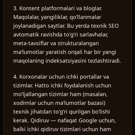
3. Kontent platformalari va bloglar.
Maqolalar, yangiliklar, qoʻllanmalar
joylanadigan saytlar. Bu yerda texnik SEO
avtomatik ravishda toʻgʻri sarlavhalar,
meta-tavsiflar va strukturalangan
maʼlumotlar yaratish orqali har bir yangi
maqolaning indeksatsiyasini tezlashtiradi.
4. Korxonalar uchun ichki portallar va
tizimlar.
Hatto ichki foydalanish uchun
moʻljallangan tizimlar ham (masalan,
xodimlar uchun maʼlumotlar bazasi)
texnik jihatdan toʻgʻri qurilgan boʻlishi
kerak. Qidiruv — nafaqat Google uchun,
balki ichki qidiruv tizimlari uchun ham