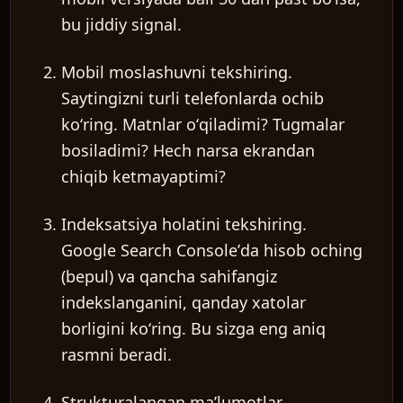
bu jiddiy signal.
Mobil moslashuvni tekshiring.
Saytingizni turli telefonlarda ochib
koʻring. Matnlar oʻqiladimi? Tugmalar
bosiladimi? Hech narsa ekrandan
chiqib ketmayaptimi?
Indeksatsiya holatini tekshiring.
Google Search Consoleʼda hisob oching
(bepul) va qancha sahifangiz
indekslanganini, qanday xatolar
borligini koʻring. Bu sizga eng aniq
rasmni beradi.
Strukturalangan maʼlumotlar