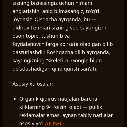
sizning biznesingiz uchun nimani
anglatishini aniq bilmasangiz, toʻgʻri
joydasiz. Qisqacha aytganda, bu —
qidiruv tizimlari sizning veb-saytingizni
oson topib, tushunib va
foydalanuvchilarga koʻrsata oladigan qilib
dasturlashdir. Boshqacha qilib aytganda,
saytingizning "skeleti"ni Google bilan
doʻstlashadigan qilib qurish sanʼati.
Asosiy xulosalar:
Organik qidiruv natijalari barcha
kliklarning 94 foizini oladi — pullik
reklamalar emas, aynan tabiiy natijalar
asosiy yoʻl
AIOSEO