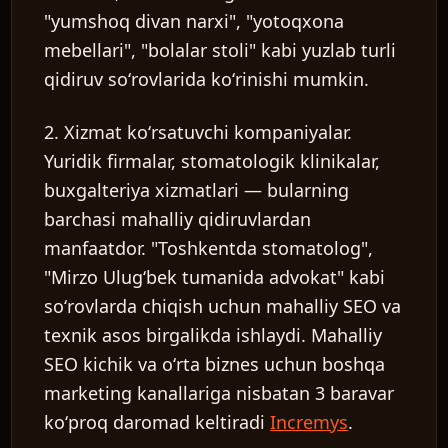
"yumshoq divan narxi", "yotoqxona
mebellari", "bolalar stoli" kabi yuzlab turli
qidiruv soʻrovlarida koʻrinishi mumkin.
2. Xizmat koʻrsatuvchi kompaniyalar.
Yuridik firmalar, stomatologik klinikalar,
buxgalteriya xizmatlari — bularning
barchasi mahalliy qidiruvlardan
manfaatdor. "Toshkentda stomatolog",
"Mirzo Ulugʻbek tumanida advokat" kabi
soʻrovlarda chiqish uchun mahalliy SEO va
texnik asos birgalikda ishlaydi. Mahalliy
SEO kichik va oʻrta biznes uchun boshqa
marketing kanallariga nisbatan 3 baravar
koʻproq daromad keltiradi
Incremys
.