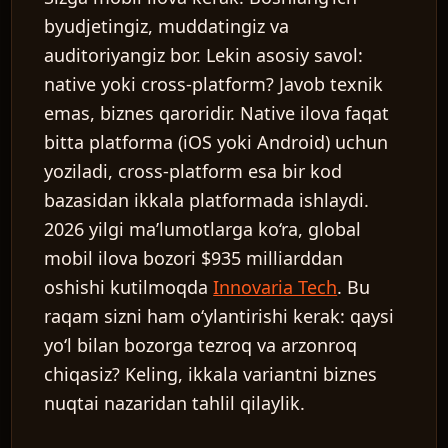
byudjetingiz, muddatingiz va
auditoriyangiz bor. Lekin asosiy savol:
native yoki cross-platform? Javob texnik
emas, biznes qaroridir. Native ilova faqat
bitta platforma (iOS yoki Android) uchun
yoziladi, cross-platform esa bir kod
bazasidan ikkala platformada ishlaydi.
2026 yilgi ma’lumotlarga ko‘ra, global
mobil ilova bozori $935 milliarddan
oshishi kutilmoqda
Innovaria Tech
. Bu
raqam sizni ham o‘ylantirishi kerak: qaysi
yo‘l bilan bozorga tezroq va arzonroq
chiqasiz? Keling, ikkala variantni biznes
nuqtai nazaridan tahlil qilaylik.