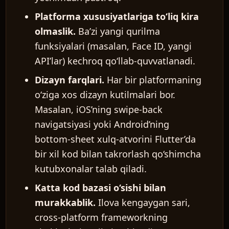
Platforma xususiyatlariga to‘liq kira
olmaslik.
Ba’zi yangi qurilma
funksiyalari (masalan, Face ID, yangi
API’lar) kechroq qo‘llab-quvvatlanadi.
Dizayn farqlari.
Har bir platformaning
o‘ziga xos dizayn kutilmalari bor.
Masalan, iOS’ning swipe-back
navigatsiyasi yoki Android’ning
bottom-sheet xulq-atvorini Flutter’da
bir xil kod bilan takrorlash qo‘shimcha
kutubxonalar talab qiladi.
Katta kod bazasi o‘sishi bilan
murakkablik.
Ilova kengaygan sari,
cross-platform frameworkning