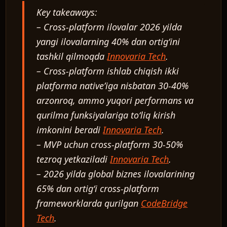
Key takeaways:
– Cross-platform ilovalar 2026 yilda
yangi ilovalarning 40% dan ortig‘ini
tashkil qilmoqda
Innovaria Tech
.
– Cross-platform ishlab chiqish ikki
platforma native’iga nisbatan 30-40%
arzonroq, ammo yuqori performans va
qurilma funksiyalariga to‘liq kirish
imkonini beradi
Innovaria Tech
.
– MVP uchun cross-platform 30-50%
tezroq yetkaziladi
Innovaria Tech
.
– 2026 yilda global biznes ilovalarining
65% dan ortig‘i cross-platform
frameworklarda qurilgan
CodeBridge
Tech
.