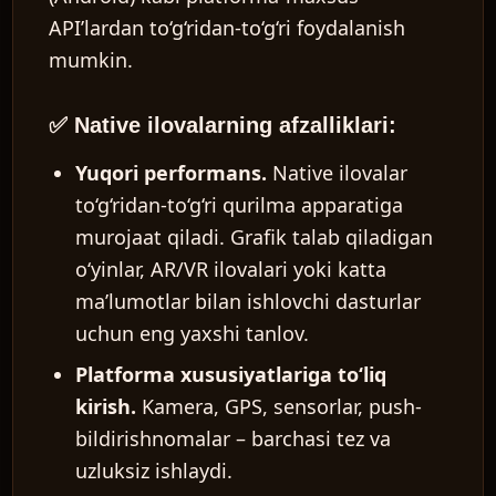
API’lardan to‘g‘ridan-to‘g‘ri foydalanish
mumkin.
✅ Native ilovalarning afzalliklari:
Yuqori performans.
Native ilovalar
to‘g‘ridan-to‘g‘ri qurilma apparatiga
murojaat qiladi. Grafik talab qiladigan
o‘yinlar, AR/VR ilovalari yoki katta
ma’lumotlar bilan ishlovchi dasturlar
uchun eng yaxshi tanlov.
Platforma xususiyatlariga to‘liq
kirish.
Kamera, GPS, sensorlar, push-
bildirishnomalar – barchasi tez va
uzluksiz ishlaydi.