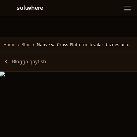
softwhere
Home
›
Blog
›
Native va Cross-Platform ilovalar: biznes uchun to‘liq qo‘llanma
Blogga qaytish