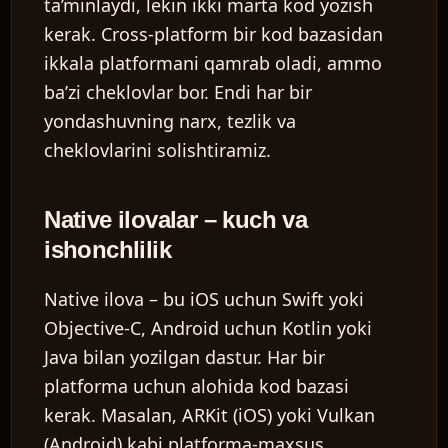
ta’minlaydi, lekin ikki marta kod yozish
kerak. Cross-platform bir kod bazasidan
ikkala platformani qamrab oladi, ammo
ba’zi cheklovlar bor. Endi har bir
yondashuvning narx, tezlik va
cheklovlarini solishtiramiz.
Native ilovalar – kuch va
ishonchlilik
Native ilova – bu iOS uchun Swift yoki
Objective-C, Android uchun Kotlin yoki
Java bilan yozilgan dastur. Har bir
platforma uchun alohida kod bazasi
kerak. Masalan, ARKit (iOS) yoki Vulkan
(Android) kabi platforma-maxsus