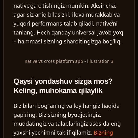
native’ga o‘tishingiz mumkin. Aksincha,
agar siz aniq bilasizki, ilova murakkab va
yuqori performans talab qiladi, native’ni
tanlang. Hech qanday universal javob yo‘q
– hammasi sizning sharoitingizga bog‘liq.
native vs cross platform app - illustration 3
Qaysi yondashuv sizga mos?
Keling, muhokama qilaylik
Biz bilan bog‘laning va loyihangiz haqida
gapiring. Biz sizning byudjetingiz,
muddatingiz va talablaringiz asosida eng
yaxshi yechimni taklif qilamiz.
Bizning