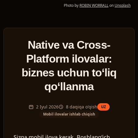
Photo by
ROBIN WORRALL
on
Unsplash
Native va Cross-
Platform ilovalar:
biznes uchun to‘liq
qo‘llanma
2 Iyul 2026
8
daqiqa o'qish
UZ
Mobil ilovalar ishlab chiqish
Sizga mobil ilova kerak. Boshlang‘ich