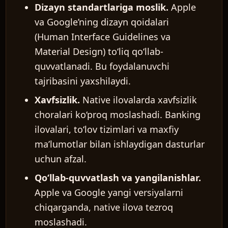
Dizayn standartlariga moslik.
Apple
va Google’ning dizayn qoidalari
(Human Interface Guidelines va
Material Design) to‘liq qo‘llab-
quvvatlanadi. Bu foydalanuvchi
tajribasini yaxshilaydi.
Xavfsizlik.
Native ilovalarda xavfsizlik
choralari ko‘proq moslashadi. Banking
ilovalari, to‘lov tizimlari va maxfiy
ma’lumotlar bilan ishlaydigan dasturlar
uchun afzal.
Qo‘llab-quvvatlash va yangilanishlar.
Apple va Google yangi versiyalarni
chiqarganda, native ilova tezroq
moslashadi.