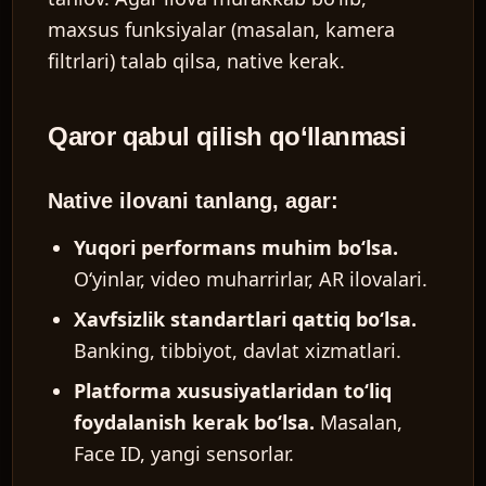
maxsus funksiyalar (masalan, kamera
filtrlari) talab qilsa, native kerak.
Qaror qabul qilish qo‘llanmasi
Native ilovani tanlang, agar:
Yuqori performans muhim bo‘lsa.
O‘yinlar, video muharrirlar, AR ilovalari.
Xavfsizlik standartlari qattiq bo‘lsa.
Banking, tibbiyot, davlat xizmatlari.
Platforma xususiyatlaridan to‘liq
foydalanish kerak bo‘lsa.
Masalan,
Face ID, yangi sensorlar.