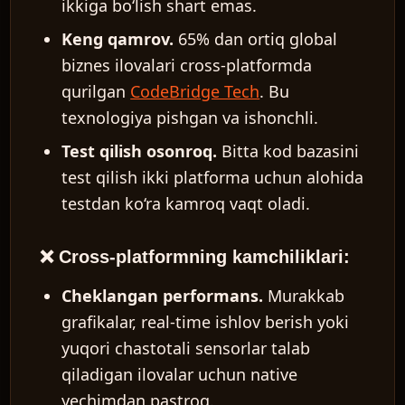
ikkiga bo‘lish shart emas.
Keng qamrov.
65% dan ortiq global
biznes ilovalari cross-platformda
qurilgan
CodeBridge Tech
. Bu
texnologiya pishgan va ishonchli.
Test qilish osonroq.
Bitta kod bazasini
test qilish ikki platforma uchun alohida
testdan ko‘ra kamroq vaqt oladi.
❌ Cross-platformning kamchiliklari:
Cheklangan performans.
Murakkab
grafikalar, real-time ishlov berish yoki
yuqori chastotali sensorlar talab
qiladigan ilovalar uchun native
yechimdan pastroq.