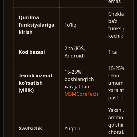
emas
Cheklangan
Qurilma
ba’zi
funksiyalariga
To‘liq
funksiyalar
kirish
UZ
kechikadi
2 ta (iOS,
Kod bazasi
1 ta
Android)
15-25%,
15-25%
Texnik xizmat
lekin
boshlang‘ich
ko‘rsatish
umumiy
xarajatdan
(yillik)
xarajat
MSMCoreTech
pastroq
Yaxshi,
ammo
qo‘shimcha
Xavfsizlik
Yuqori
choralar