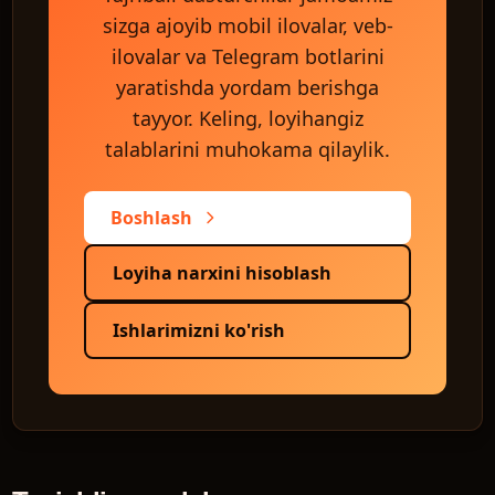
sizga ajoyib mobil ilovalar, veb-
ilovalar va Telegram botlarini
yaratishda yordam berishga
tayyor. Keling, loyihangiz
talablarini muhokama qilaylik.
Boshlash
Loyiha narxini hisoblash
Ishlarimizni ko'rish