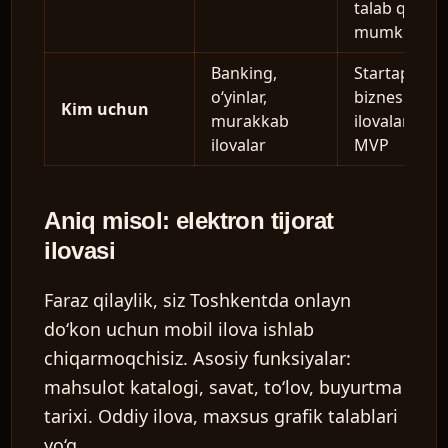
talab qilishi
mumkin
Banking,
Startaplar,
o‘yinlar,
biznes
Kim uchun
murakkab
ilovalari,
ilovalar
MVP
Aniq misol: elektron tijorat
ilovasi
Faraz qilaylik, siz Toshkentda onlayn
do‘kon uchun mobil ilova ishlab
chiqarmoqchisiz. Asosiy funksiyalar:
mahsulot katalogi, savat, to‘lov, buyurtma
tarixi. Oddiy ilova, maxsus grafik talablari
yo‘q.