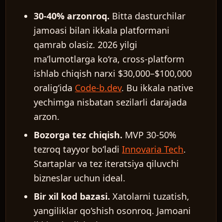
30-40% arzonroq.
Bitta dasturchilar
jamoasi bilan ikkala platformani
qamrab olasiz. 2026 yilgi
ma’lumotlarga ko‘ra, cross-platform
ishlab chiqish narxi $30,000–$100,000
oralig‘ida
Code-b.dev
. Bu ikkala native
yechimga nisbatan sezilarli darajada
arzon.
Bozorga tez chiqish.
MVP 30-50%
tezroq tayyor bo‘ladi
Innovaria Tech
.
Startaplar va tez iteratsiya qiluvchi
bizneslar uchun ideal.
Bir xil kod bazasi.
Xatolarni tuzatish,
yangiliklar qo‘shish osonroq. Jamoani