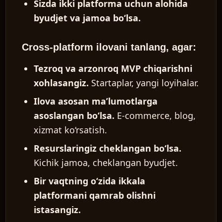
Sizda ikki platforma uchun alohida
byudjet va jamoa bo‘lsa.
Cross-platform ilovani tanlang, agar:
Tezroq va arzonroq MVP chiqarishni
xohlasangiz.
Startaplar, yangi loyihalar.
Ilova asosan ma’lumotlarga
asoslangan bo‘lsa.
E-commerce, blog,
xizmat ko‘rsatish.
Resurslaringiz cheklangan bo‘lsa.
Kichik jamoa, cheklangan byudjet.
Bir vaqtning o‘zida ikkala
platformani qamrab olishni
istasangiz.