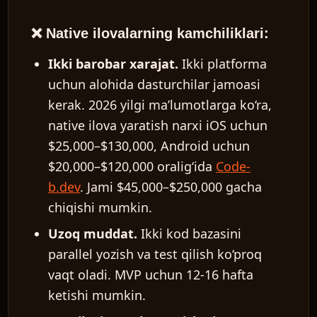
❌ Native ilovalarning kamchiliklari:
Ikki barobar xarajat.
Ikki platforma
uchun alohida dasturchilar jamoasi
kerak. 2026 yilgi ma’lumotlarga ko‘ra,
native ilova yaratish narxi iOS uchun
$25,000–$130,000, Android uchun
$20,000–$120,000 oralig‘ida
Code-
b.dev
. Jami $45,000–$250,000 gacha
chiqishi mumkin.
Uzoq muddat.
Ikki kod bazasini
parallel yozish va test qilish ko‘proq
vaqt oladi. MVP uchun 12-16 hafta
ketishi mumkin.