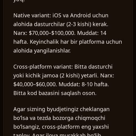
Native variant:
iOS va Android uchun
alohida dasturchilar (2-3 kishi) kerak.
Narx: $70,000–$100,000. Muddat: 14
hafta. Keyinchalik har bir platforma uchun
alohida yangilanishlar.
Cross-platform variant:
Bitta dasturchi
yoki kichik jamoa (2 kishi) yetarli. Narx:
$40,000–$60,000. Muddat: 8-10 hafta.
Bitta kod bazasini saqlash oson.
Agar sizning byudjetingiz cheklangan
bo‘lsa va tezda bozorga chiqmoqchi
bo‘lsangiz, cross-platform eng yaxshi
tanlov. Agar ilova murakkab bo‘lib,