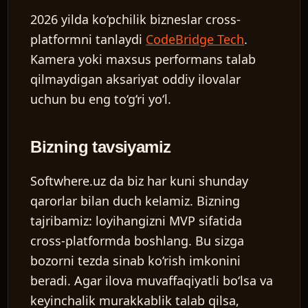
2026 yilda ko‘pchilik bizneslar cross-
platformni tanlaydi
CodeBridge Tech
.
Kamera yoki maxsus performans talab
qilmaydigan aksariyat oddiy ilovalar
uchun bu eng to‘g‘ri yo‘l.
Bizning tavsiyamiz
Softwhere.uz da biz har kuni shunday
qarorlar bilan duch kelamiz. Bizning
tajribamiz: loyihangizni MVP sifatida
cross-platformda boshlang. Bu sizga
bozorni tezda sinab ko‘rish imkonini
beradi. Agar ilova muvaffaqiyatli bo‘lsa va
keyinchalik murakkablik talab qilsa,