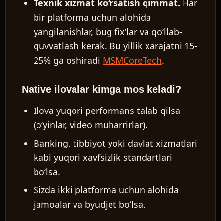
Texnik xizmat ko‘rsatish qimmat.
Har
bir platforma uchun alohida
yangilanishlar, bug fix’lar va qo‘llab-
quvvatlash kerak. Bu yillik xarajatni 15-
25% ga oshiradi
MSMCoreTech
.
Native ilovalar kimga mos keladi?
Ilova yuqori performans talab qilsa
(o‘yinlar, video muharrirlar).
Banking, tibbiyot yoki davlat xizmatlari
kabi yuqori xavfsizlik standartlari
bo‘lsa.
Sizda ikki platforma uchun alohida
jamoalar va byudjet bo‘lsa.