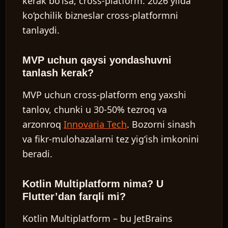
kerak bo‘lsa, cross-platform. 2026 yilda
ko‘pchilik bizneslar cross-platformni
tanlaydi.
MVP uchun qaysi yondashuvni
tanlash kerak?
MVP uchun cross-platform eng yaxshi
tanlov, chunki u 30-50% tezroq va
arzonroq
Innovaria Tech
. Bozorni sinash
va fikr-mulohazalarni tez yig‘ish imkonini
beradi.
Kotlin Multiplatform nima? U
Flutter’dan farqli mi?
Kotlin Multiplatform – bu JetBrains