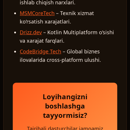
ishlab chiqish narxlari.
MSMCoreTech
– Texnik xizmat
ko‘rsatish xarajatlari.
Drizz.dev
– Kotlin Multiplatform o‘sishi
va xarajat farqlari.
CodeBridge Tech
– Global biznes
ilovalarida cross-platform ulushi.
Loyihangizni
boshlashga
tayyormisiz?
Tajribali dasturchilar jamoamiz