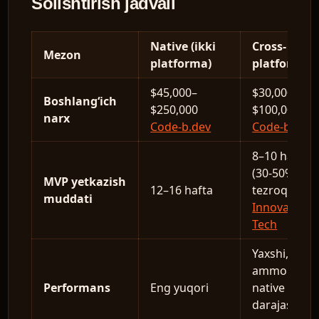
Solishtirish jadvali
Native (ikki
Cross-
Mezon
platforma)
platform
$45,000–
$30,000–
Boshlang‘ich
$250,000
$100,000
narx
Code-b.dev
Code-b.dev
8–10 hafta
(30-50%
MVP yetkazish
12–16 hafta
tezroq)
muddati
Innovaria
Tech
Yaxshi,
ammo
Performans
Eng yuqori
native
darajasida