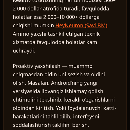
Reaktiv tuzatishning har bir hodisasi 500–
2 000 dollar atrofida turadi, favqulodda
holatlar esa 2 000–10 000+ dollarga
chiqishi mumkin
HeyNeuron (Savi BM)
.
Ammo yaxshi tashkil etilgan texnik
xizmatda favqulodda holatlar kam
uchraydi.
Proaktiv yaxshilash
— muammo
chiqmasdan oldin uni sezish va oldini
olish. Masalan, Androidʼning yangi
versiyasida ilovangiz ishlamay qolish
ehtimolini tekshirib, kerakli oʻzgarishlarni
oldindan kiritish. Yoki foydalanuvchi xatti-
harakatlarini tahlil qilib, interfeysni
soddalashtirish taklifini berish.