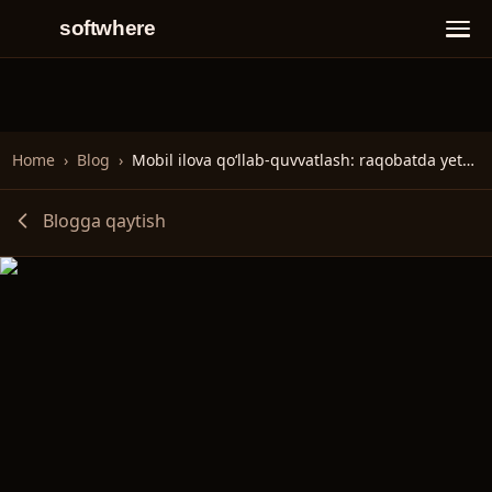
softwhere
Home
›
Blog
›
Mobil ilova qoʻllab-quvvatlash: raqobatda yetakchi boʻling
Blogga qaytish