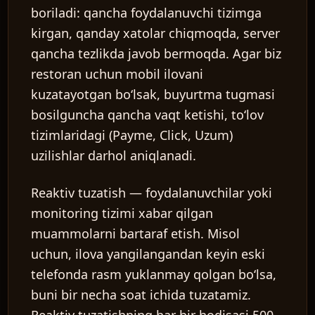
boriladi: qancha foydalanuvchi tizimga
kirgan, qanday xatolar chiqmoqda, server
qancha tezlikda javob bermoqda. Agar biz
restoran uchun mobil ilovani
kuzatayotgan boʻlsak, buyurtma tugmasi
bosilguncha qancha vaqt ketishi, toʻlov
tizimlaridagi (Payme, Click, Uzum)
uzilishlar darhol aniqlanadi.
Reaktiv tuzatish
— foydalanuvchilar yoki
monitoring tizimi xabar qilgan
muammolarni bartaraf etish. Misol
uchun, ilova yangilangandan keyin eski
telefonda rasm yuklanmay qolgan boʻlsa,
buni bir necha soat ichida tuzatamiz.