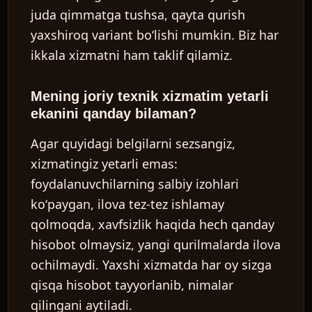
juda qimmatga tushsa, qayta qurish
yaxshiroq variant boʻlishi mumkin. Biz har
ikkala xizmatni ham taklif qilamiz.
Mening joriy texnik xizmatim yetarli
ekanini qanday bilaman?
Agar quyidagi belgilarni sezsangiz,
xizmatingiz yetarli emas:
foydalanuvchilarning salbiy izohlari
koʻpaygan, ilova tez-tez ishlamay
qolmoqda, xavfsizlik haqida hech qanday
hisobot olmaysiz, yangi qurilmalarda ilova
ochilmaydi. Yaxshi xizmatda har oy sizga
qisqa hisobot tayyorlanib, nimalar
qilingani aytiladi.