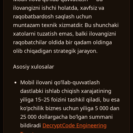
ilovangizni ishchi holatda, xavfsiz va
raqobatbardosh saqlash uchun
muntazam texnik xizmatdir. Bu shunchaki
xatolarni tuzatish emas, balki ilovangizni
raqobatchilar oldida bir qadam oldinga
olib chiqadigan strategik jarayon.
Asosiy xulosalar
Mobil ilovani qoʻllab-quvvatlash
dastlabki ishlab chiqish xarajatining
yiliga 15–25 foizini tashkil qiladi, bu esa
koʻpchilik biznes uchun yiliga 5 000 dan
25 000 dollargacha boʻlgan summani
bildiradi
DecryptCode Engineering