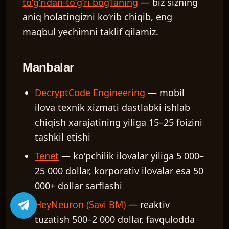
toʻgʻridan-toʻgʻri bogʻlaning
— biz sizning
aniq holatingizni koʻrib chiqib, eng
maqbul yechimni taklif qilamiz.
Manbalar
DecryptCode Engineering
— mobil
ilova texnik xizmati dastlabki ishlab
chiqish xarajatining yiliga 15–25 foizini
tashkil etishi
Tenet
— koʻpchilik ilovalar yiliga 5 000–
25 000 dollar, korporativ ilovalar esa 50
000+ dollar sarflashi
HeyNeuron (Savi BM)
— reaktiv
tuzatish 500–2 000 dollar, favqulodda