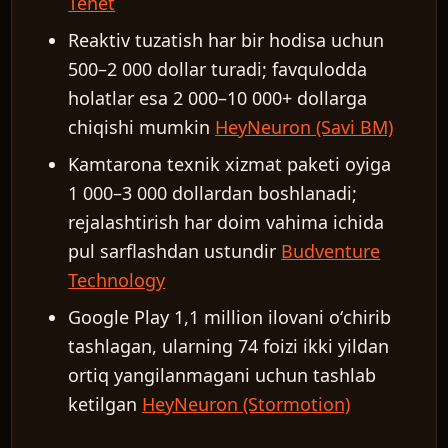
Tenet
Reaktiv tuzatish har bir hodisa uchun
500–2 000 dollar turadi; favqulodda
holatlar esa 2 000–10 000+ dollarga
chiqishi mumkin
HeyNeuron (Savi BM)
Kamtarona texnik xizmat paketi oyiga
1 000–3 000 dollardan boshlanadi;
rejalashtirish har doim vahima ichida
pul sarflashdan ustundir
Budventure
Technology
Google Play 1,1 million ilovani oʻchirib
tashlagan, ularning 74 foizi ikki yildan
ortiq yangilanmagani uchun tashlab
ketilgan
HeyNeuron (Stormotion)