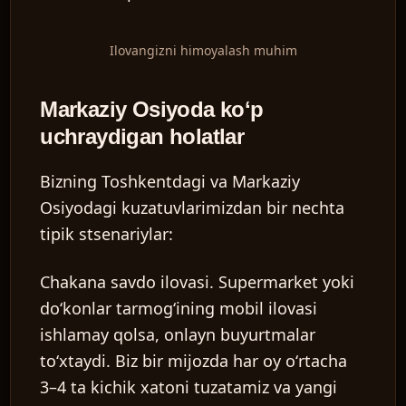
Ilovangizni himoyalash muhim
Markaziy Osiyoda koʻp
uchraydigan holatlar
Bizning Toshkentdagi va Markaziy
Osiyodagi kuzatuvlarimizdan bir nechta
tipik stsenariylar:
Chakana savdo ilovasi.
Supermarket yoki
doʻkonlar tarmogʻining mobil ilovasi
ishlamay qolsa, onlayn buyurtmalar
toʻxtaydi. Biz bir mijozda har oy oʻrtacha
3–4 ta kichik xatoni tuzatamiz va yangi