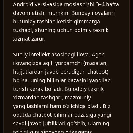
Android versiyasiga moslashishi 3–4 hafta
davom etishi mumkin. Bunday ilovalarni
butunlay tashlab ketish qimmatga
tushadi, shuning uchun doimiy texnik
xizmat zarur.
Sunʼiy intellekt asosidagi ilova.
Agar
ilovangizda aqlli yordamchi (masalan,
hujjatlardan javob beradigan chatbot)
boʻlsa, uning bilimlar bazasini yangilab
turish kerak boʻladi. Bu oddiy texnik
xizmatdan tashqari, mazmuniy
yangilashlarni ham oʻz ichiga oladi. Biz
odatda chatbot bilimlar bazasiga yangi
savol-javob juftliklari qoʻshib, ularning
toʻgʻriligini sinovdan oʻtkazamiz.