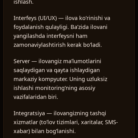
ishlash.
Interfeys (UI/UX)
— ilova koʻrinishi va
foydalanish qulayligi. Baʼzida ilovani
yangilashda interfeysni ham
zamonaviylashtirish kerak boʻladi.
Server
— ilovangiz maʼlumotlarini
saqlaydigan va qayta ishlaydigan
markaziy kompyuter. Uning uzluksiz
ishlashi monitoringʻning asosiy
vazifalaridan biri.
Integratsiya
— ilovangizning tashqi
xizmatlar (toʻlov tizimlari, xaritalar, SMS-
xabar) bilan bogʻlanishi.