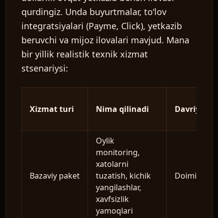
qurdingiz. Unda buyurtmalar, toʻlov
integratsiyalari (Payme, Click), yetkazib
beruvchi va mijoz ilovalari mavjud. Mana
bir yillik realistik texnik xizmat
stsenariysi:
Xizmat turi
Nima qilinadi
Davriyligi
Oylik
monitoring,
xatolarni
Bazaviy paket
tuzatish, kichik
Doimiy
yangilashlar,
xavfsizlik
yamoqlari