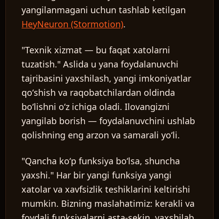
yangilanmagani uchun tashlab ketilgan
HeyNeuron (Stormotion)
.
"Texnik xizmat — bu faqat xatolarni
tuzatish."
Aslida u yana foydalanuvchi
tajribasini yaxshilash, yangi imkoniyatlar
qoʻshish va raqobatchilardan oldinda
boʻlishni oʻz ichiga oladi. Ilovangizni
yangilab borish — foydalanuvchini ushlab
qolishning eng arzon va samarali yoʻli.
"Qancha koʻp funksiya boʻlsa, shuncha
yaxshi."
Har bir yangi funksiya yangi
xatolar va xavfsizlik teshiklarini keltirishi
mumkin. Bizning maslahatimiz: kerakli va
foydali funksiyalarni asta-sekin, yaxshilab