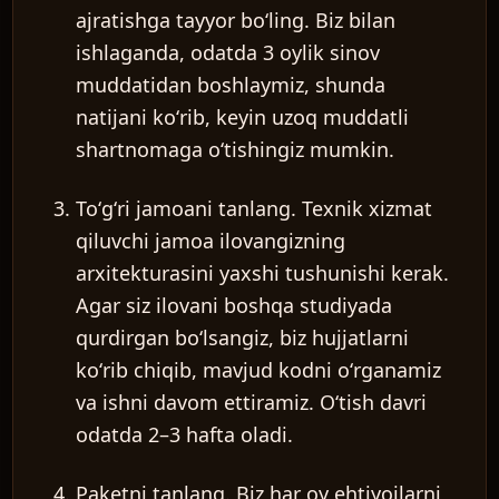
ajratishga tayyor boʻling. Biz bilan
ishlaganda, odatda 3 oylik sinov
muddatidan boshlaymiz, shunda
natijani koʻrib, keyin uzoq muddatli
shartnomaga oʻtishingiz mumkin.
Toʻgʻri jamoani tanlang.
Texnik xizmat
qiluvchi jamoa ilovangizning
arxitekturasini yaxshi tushunishi kerak.
Agar siz ilovani boshqa studiyada
qurdirgan boʻlsangiz, biz hujjatlarni
koʻrib chiqib, mavjud kodni oʻrganamiz
va ishni davom ettiramiz. Oʻtish davri
odatda 2–3 hafta oladi.
Paketni tanlang.
Biz har oy ehtiyojlarni