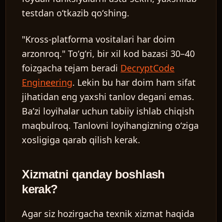
testdan oʻtkazib qoʻshing.
"Kross-platforma vositalari har doim
arzonroq."
Toʻgʻri, bir xil kod bazasi 30–40
foizgacha tejam beradi
DecryptCode
Engineering
. Lekin bu har doim ham sifat
jihatidan eng yaxshi tanlov degani emas.
Baʼzi loyihalar uchun tabiiy ishlab chiqish
maqbulroq. Tanlovni loyihangizning oʻziga
xosligiga qarab qilish kerak.
Xizmatni qanday boshlash
kerak?
Agar siz hozirgacha texnik xizmat haqida