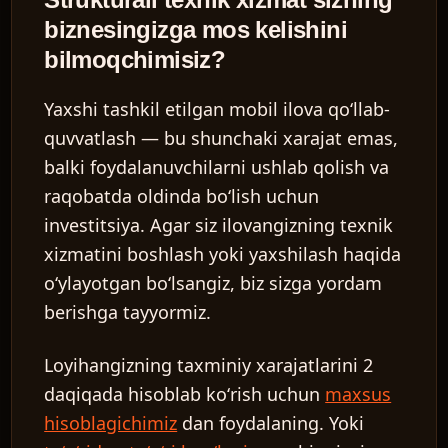
biznesingizga mos kelishini
bilmoqchimisiz?
Yaxshi tashkil etilgan mobil ilova qoʻllab-
quvvatlash — bu shunchaki xarajat emas,
balki foydalanuvchilarni ushlab qolish va
raqobatda oldinda boʻlish uchun
investitsiya. Agar siz ilovangizning texnik
xizmatini boshlash yoki yaxshilash haqida
oʻylayotgan boʻlsangiz, biz sizga yordam
berishga tayyormiz.
Loyihangizning taxminiy xarajatlarini 2
daqiqada hisoblab koʻrish uchun
maxsus
hisoblagichimiz
dan foydalaning. Yoki