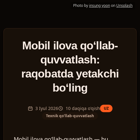
Photo by
insung yoon
on
Unsplash
Mobil ilova qoʻllab-
quvvatlash:
raqobatda yetakchi
boʻling
3 Iyul 2026
10
daqiqa o'qish
UZ
Texnik qo'llab-quvvatlash
Mobil ilova qoʻllab-quvvatlash — bu