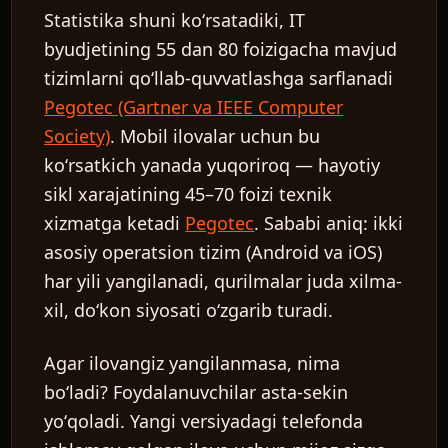
Statistika shuni koʻrsatadiki, IT
byudjetining 55 dan 80 foizigacha mavjud
tizimlarni qoʻllab-quvvatlashga sarflanadi
Pegotec (Gartner va IEEE Computer
Society)
. Mobil ilovalar uchun bu
koʻrsatkich yanada yuqoriroq — hayotiy
sikl xarajatining 45–70 foizi texnik
xizmatga ketadi
Pegotec
. Sababi aniq: ikki
asosiy operatsion tizim (Android va iOS)
har yili yangilanadi, qurilmalar juda xilma-
xil, doʻkon siyosati oʻzgarib turadi.
Agar ilovangiz yangilanmasa, nima
boʻladi? Foydalanuvchilar asta-sekin
yoʻqoladi. Yangi versiyadagi telefonda