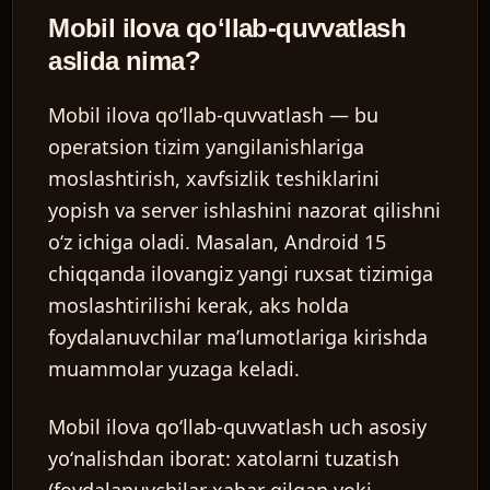
Mobil ilova qoʻllab-quvvatlash
aslida nima?
Mobil ilova qoʻllab-quvvatlash — bu
operatsion tizim yangilanishlariga
moslashtirish, xavfsizlik teshiklarini
yopish va server ishlashini nazorat qilishni
oʻz ichiga oladi. Masalan, Android 15
chiqqanda ilovangiz yangi ruxsat tizimiga
moslashtirilishi kerak, aks holda
foydalanuvchilar maʼlumotlariga kirishda
muammolar yuzaga keladi.
Mobil ilova qoʻllab-quvvatlash uch asosiy
yoʻnalishdan iborat:
xatolarni tuzatish