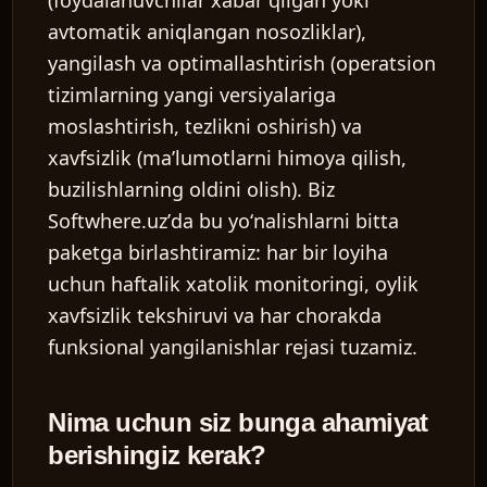
(foydalanuvchilar xabar qilgan yoki
avtomatik aniqlangan nosozliklar),
yangilash va optimallashtirish
(operatsion
tizimlarning yangi versiyalariga
moslashtirish, tezlikni oshirish) va
xavfsizlik
(maʼlumotlarni himoya qilish,
buzilishlarning oldini olish). Biz
Softwhere.uzʼda bu yoʻnalishlarni bitta
paketga birlashtiramiz: har bir loyiha
uchun haftalik xatolik monitoringi, oylik
xavfsizlik tekshiruvi va har chorakda
funksional yangilanishlar rejasi tuzamiz.
Nima uchun siz bunga ahamiyat
berishingiz kerak?