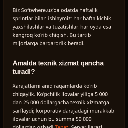
Biz Softwhere.uzʼda odatda haftalik
sprintlar bilan ishlaymiz: har hafta kichik
yaxshilashlar va tuzatishlar, har oyda esa
kengroq koʻrib chiqish. Bu tartib
mijozlarga barqarorlik beradi.
Amalda texnik xizmat qancha
turadi?
Xarajatlarni aniq raqamlarda koʻrib
chiqaylik. Koʻpchilik ilovalar yiliga 5 000
dan 25 000 dollargacha texnik xizmatga
sarflaydi; korporativ darajadagi murakkab
ilovalar uchun bu summa 50 000
dollardan oshadi
Tenet
. Server ijarasi