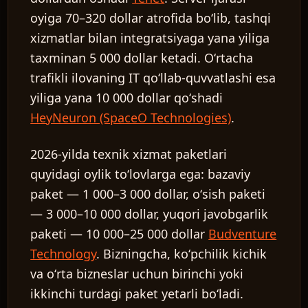
oyiga 70–320 dollar atrofida boʻlib, tashqi
xizmatlar bilan integratsiyaga yana yiliga
taxminan 5 000 dollar ketadi. Oʻrtacha
trafikli ilovaning IT qoʻllab-quvvatlashi esa
yiliga yana 10 000 dollar qoʻshadi
HeyNeuron (SpaceO Technologies)
.
2026-yilda texnik xizmat paketlari
quyidagi oylik toʻlovlarga ega: bazaviy
paket — 1 000–3 000 dollar, oʻsish paketi
— 3 000–10 000 dollar, yuqori javobgarlik
paketi — 10 000–25 000 dollar
Budventure
Technology
. Bizningcha, koʻpchilik kichik
va oʻrta bizneslar uchun birinchi yoki
ikkinchi turdagi paket yetarli boʻladi.