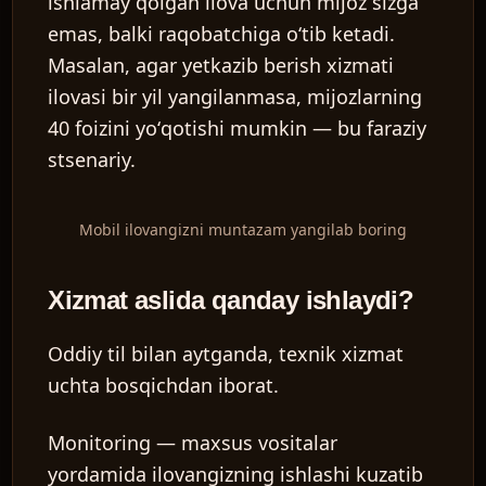
ishlamay qolgan ilova uchun mijoz sizga
emas, balki raqobatchiga oʻtib ketadi.
Masalan, agar yetkazib berish xizmati
ilovasi bir yil yangilanmasa, mijozlarning
40 foizini yoʻqotishi mumkin — bu faraziy
stsenariy.
Mobil ilovangizni muntazam yangilab boring
Xizmat aslida qanday ishlaydi?
Oddiy til bilan aytganda, texnik xizmat
uchta bosqichdan iborat.
Monitoring
— maxsus vositalar
yordamida ilovangizning ishlashi kuzatib