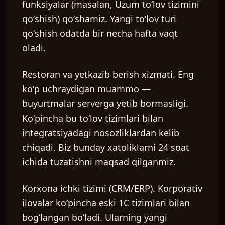
funksiyalar (masalan, Uzum toʻlov tizimini
qoʻshish) qoʻshamiz. Yangi toʻlov turi
qoʻshish odatda bir necha hafta vaqt
oladi.
UZ
Restoran va yetkazib berish xizmati.
Eng
koʻp uchraydigan muammo —
buyurtmalar serverga yetib bormasligi.
Koʻpincha bu toʻlov tizimlari bilan
integratsiyadagi nosozliklardan kelib
chiqadi. Biz bunday xatoliklarni 24 soat
ichida tuzatishni maqsad qilganmiz.
Korxona ichki tizimi (CRM/ERP).
Korporativ
ilovalar koʻpincha eski 1C tizimlari bilan
bogʻlangan boʻladi. Ularning yangi