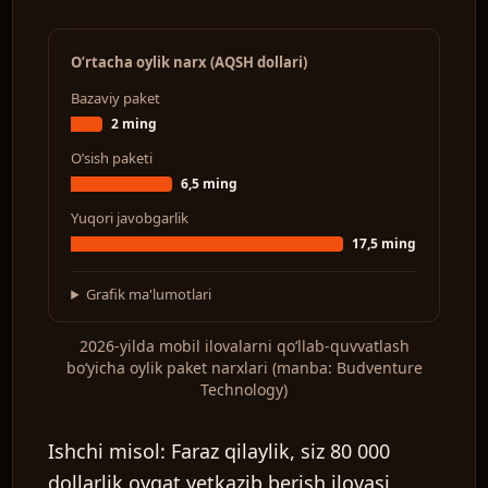
O’rtacha oylik narx (AQSH dollari)
Bazaviy paket
2 ming
O’sish paketi
6,5 ming
Yuqori javobgarlik
17,5 ming
Grafik ma'lumotlari
2026-yilda mobil ilovalarni qoʻllab-quvvatlash
boʻyicha oylik paket narxlari (manba: Budventure
Technology)
Ishchi misol:
Faraz qilaylik, siz 80 000
dollarlik ovqat yetkazib berish ilovasi