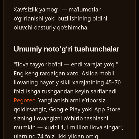
Xavfsizlik yamogʻi
— maʼlumotlar
oʻgʻirlanishi yoki buzilishining oldini
oluvchi dasturiy qoʻshimcha.
Umumiy notoʻgʻri tushunchalar
"Ilova tayyor boʻldi — endi xarajat yoʻq."
Eng keng tarqalgan xato. Aslida mobil
ilovaning hayotiy sikli xarajatining 45–70
foizi ishga tushgandan keyin sarflanadi
Pegotec
. Yangilanishlarni eʼtiborsiz
qoldirsangiz, Google Play yoki App Store
sizning ilovangizni oʻchirib tashlashi
mumkin — xuddi 1,1 million ilova singari,
ularning 74 foizi ikki yildan ortiq