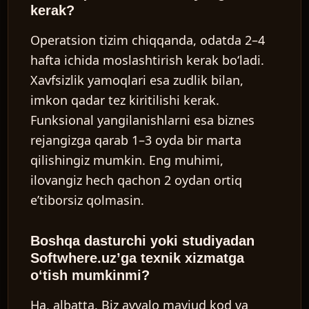
kerak?
Operatsion tizim chiqqanda, odatda 2–4
hafta ichida moslashtirish kerak boʻladi.
Xavfsizlik yamoqlari esa zudlik bilan,
imkon qadar tez kiritilishi kerak.
Funksional yangilanishlarni esa biznes
rejangizga qarab 1–3 oyda bir marta
qilishingiz mumkin. Eng muhimi,
ilovangiz hech qachon 2 oydan ortiq
eʼtiborsiz qolmasin.
Boshqa dasturchi yoki studiyadan
Softwhere.uzʼga texnik xizmatga
oʻtish mumkinmi?
Ha, albatta. Biz avvalo mavjud kod va