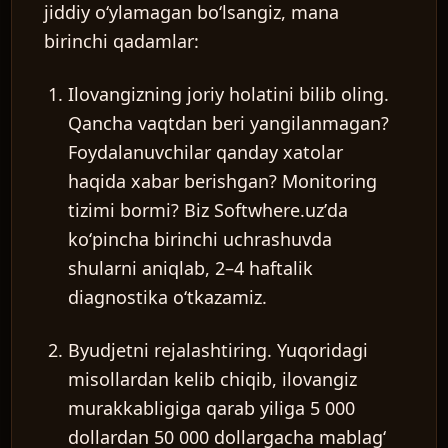
jiddiy oʻylamagan boʻlsangiz, mana
birinchi qadamlar:
Ilovangizning joriy holatini bilib oling.
Qancha vaqtdan beri yangilanmagan?
Foydalanuvchilar qanday xatolar
haqida xabar berishgan? Monitoring
tizimi bormi? Biz Softwhere.uzʼda
koʻpincha birinchi uchrashuvda
shularni aniqlab, 2–4 haftalik
diagnostika oʻtkazamiz.
Byudjetni rejalashtiring.
Yuqoridagi
misollardan kelib chiqib, ilovangiz
murakkabligiga qarab yiliga 5 000
dollardan 50 000 dollargacha mablagʻ