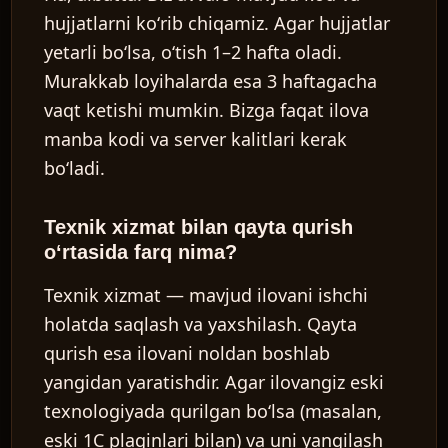
hujjatlarni koʻrib chiqamiz. Agar hujjatlar
yetarli boʻlsa, oʻtish 1–2 hafta oladi.
Murakkab loyihalarda esa 3 haftagacha
vaqt ketishi mumkin. Bizga faqat ilova
manba kodi va server kalitlari kerak
boʻladi.
Texnik xizmat bilan qayta qurish
oʻrtasida farq nima?
Texnik xizmat — mavjud ilovani ishchi
holatda saqlash va yaxshilash. Qayta
qurish esa ilovani noldan boshlab
yangidan yaratishdir. Agar ilovangiz eski
texnologiyada qurilgan boʻlsa (masalan,
eski 1C plaginlari bilan) va uni yangilash