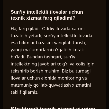
Sunʼiy intellektli ilovalar uchun
texnik xizmat farq qiladimi?
Ha, farq qiladi. Oddiy ilovada xatoni
tuzatish yetarli, sunʼiy intellektli ilovada
esa bilimlar bazasini yangilab turish,
yangi maʼlumotlarni oʻrgatish kerak
boʻladi. Bundan tashqari, sunʼiy
intellektning javoblari toʻgʻri va xolisligini
tekshirib borish muhim. Biz bu turdagi
ilovalar uchun alohida monitoring va
mazmuniy qoʻllab-quvvatlash xizmatini
taklif qilamiz.
Strukturali texnik xizmat sizning