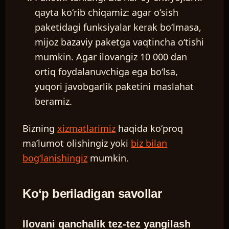
qayta koʻrib chiqamiz: agar oʻsish
paketidagi funksiyalar kerak boʻlmasa,
mijoz bazaviy paketga vaqtincha oʻtishi
mumkin. Agar ilovangiz 10 000 dan
ortiq foydalanuvchiga ega boʻlsa,
yuqori javobgarlik paketini maslahat
beramiz.
Bizning
xizmatlarimiz
haqida koʻproq
maʼlumot olishingiz yoki
biz bilan
bogʻlanishingiz
mumkin.
Koʻp beriladigan savollar
Ilovani qanchalik tez-tez yangilash