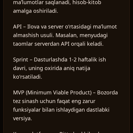
maʼlumotlar saqlanadi, hisob-kitob
amalga oshiriladi.
API
– Ilova va server oʻrtasidagi maʼlumot
almashish usuli. Masalan, menyudagi
taomlar serverdan API orqali keladi.
Sprint
– Dasturlashda 1-2 haftalik ish
davri, uning oxirida aniq natija
koʻrsatiladi.
MVP (Minimum Viable Product)
– Bozorda
tez sinash uchun faqat eng zarur
funksiyalar bilan ishlaydigan dastlabki
versiya.