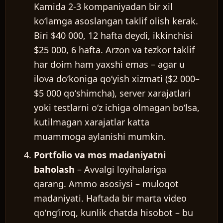
Kamida 2-3 kompaniyadan bir xil
koʻlamga asoslangan taklif olish kerak.
Biri $40 000, 12 hafta deydi, ikkinchisi
$25 000, 6 hafta. Arzon va tezkor taklif
har doim ham yaxshi emas – agar u
ilova doʻkoniga qoʻyish xizmati ($2 000–
$5 000 qoʻshimcha), server xarajatlari
yoki testlarni oʻz ichiga olmagan boʻlsa,
kutilmagan xarajatlar katta
muammoga aylanishi mumkin.
Portfolio va mos madaniyatni
baholash
– Avvalgi loyihalariga
qarang. Ammo asosiysi – muloqot
madaniyati. Haftada bir marta video
qoʻngʻiroq, kunlik chatda hisobot – bu