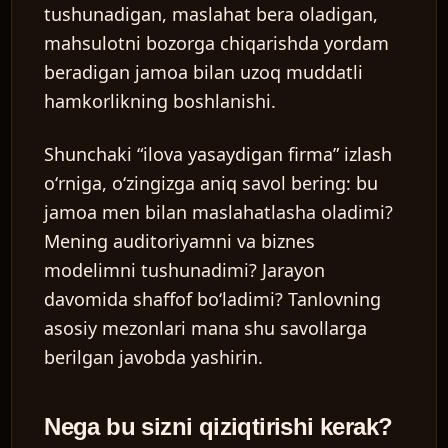
tushunadigan, maslahat bera oladigan,
mahsulotni bozorga chiqarishda yordam
beradigan jamoa bilan uzoq muddatli
hamkorlikning boshlanishi.
Shunchaki “ilova yasaydigan firma” izlash
oʻrniga, oʻzingizga aniq savol bering: bu
jamoa men bilan maslahatlasha oladimi?
Mening auditoriyamni va biznes
modelimni tushunadimi? Jarayon
davomida shaffof boʻladimi? Tanlovning
asosiy mezonlari mana shu savollarga
berilgan javobda yashirin.
Nega bu sizni qiziqtirishi kerak?