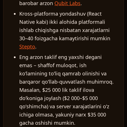
barobar arzon
Qubit Labs
.
Kross-platforma yondashuv (React
Native kabi) ikki alohida platformali
ishlab chiqishga nisbatan xarajatlarni
30–40 foizgacha kamaytirishi mumkin
Stepto
.
Eng arzon taklif eng yaxshi degani
emas – shaffof muloqot, ish
koʻlamining toʻliq qamrab olinishi va
barqaror qoʻllab-quvvatlash muhimroq.
Masalan, $25 000 lik taklif ilova
doʻkoniga joylash ($2 000–$5 000
qoʻshimcha) va server xarajatlarini oʻz
ichiga olmasa, yakuniy narx $35 000
gacha oshishi mumkin.