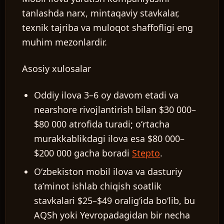
tanlashda narx, mintaqaviy stavkalar,
texnik tajriba va muloqot shaffofligi eng
muhim mezonlardir.
Asosiy xulosalar
Oddiy ilova 3–6 oy davom etadi va
nearshore rivojlantirish bilan $30 000–
$80 000 atrofida turadi; oʻrtacha
murakkablikdagi ilova esa $80 000–
$200 000 gacha boradi
Stepto
.
Oʻzbekiston mobil ilova va dasturiy
taʼminot ishlab chiqish soatlik
stavkalari $25–$49 oraligʻida boʻlib, bu
AQSh yoki Yevropadagidan bir necha