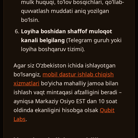
mulk huquqi, toʻlov bosqichlari, qoʻllab-
quvvatlash muddati aniq yozilgan
boʻlsin.
Loyiha boshidan shaffof muloqot
kanali belgilang
(Telegram guruh yoki
loyiha boshqaruv tizimi).
Agar siz Oʻzbekiston ichida ishlayotgan
boʻlsangiz,
mobil dastur ishlab chiqish
xizmatlari
boʻyicha mahalliy jamoa bilan
ishlash vaqt mintaqasi afzalligini beradi –
ayniqsa Markaziy Osiyo EST dan 10 soat
oldinda ekanligini hisobga olsak
Qubit
Labs
.