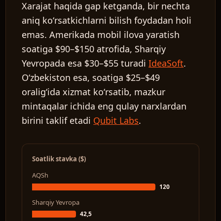
Xarajat haqida gap ketganda, bir nechta
aniq koʻrsatkichlarni bilish foydadan holi
emas. Amerikada mobil ilova yaratish
soatiga $90–$150 atrofida, Sharqiy
Yevropada esa $30–$55 turadi
IdeaSoft
.
Oʻzbekiston esa, soatiga $25–$49
oraligʻida xizmat koʻrsatib, mazkur
mintaqalar ichida eng qulay narxlardan
birini taklif etadi
Qubit Labs
.
Soatlik stavka ($)
AQSh
120
Sharqiy Yevropa
42,5