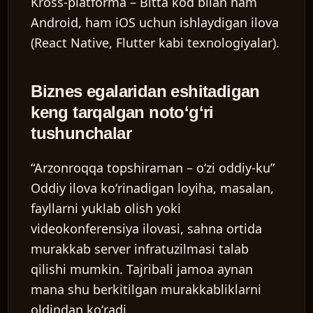
Kross-platforma
– Bitta kod bilan ham
Android, ham iOS uchun ishlaydigan ilova
(React Native, Flutter kabi texnologiyalar).
Biznes egalaridan eshitadigan
keng tarqalgan notoʻgʻri
tushunchalar
“Arzonroqqa topshiraman – oʻzi oddiy-ku”
Oddiy ilova koʻrinadigan loyiha, masalan,
fayllarni yuklab olish yoki
videokonferensiya ilovasi, sahna ortida
murakkab server infratuzilmasi talab
qilishi mumkin. Tajribali jamoa aynan
mana shu berkitilgan murakkabliklarni
oldindan koʻradi.