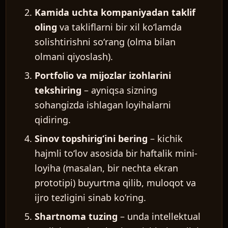
Kamida uchta kompaniyadan taklif
oling
va takliflarni bir xil koʻlamda
solishtirishni soʻrang (olma bilan
olmani qiyoslash).
Portfolio va mijozlar izohlarini
tekshiring
– ayniqsa sizning
sohangizda ishlagan loyihalarni
qidiring.
Sinov topshirigʻini bering
– kichik
hajmli toʻlov asosida bir haftalik mini-
loyiha (masalan, bir nechta ekran
prototipi) buyurtma qilib, muloqot va
ijro tezligini sinab koʻring.
Shartnoma tuzing
– unda intellektual