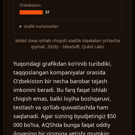
Oʻzbekiston
37
Grafik ma'lumotlari
Mobil ilova ishlab chiqish soatlik stavkalari (oʻrtacha
qiymat, 2026) – IdeaSoft, Qubit Labs
Yuqoridagi grafikdan koʻrinib turibdiki,
taqqoslangan kompaniyalar orasida
Oʻzbekiston bir necha barobar tejash
imkonini beradi. Bu farq faqat ishlab
chiqish emas, balki loyiha boshqaruvi,
testlash va qoʻllab-quvvatlashda ham
saqlanadi. Agar sizning byudjetingiz $50
000 boʻlsa, AQShda bunga faqat oddiy
ilovaning bir qismiga yetishi mumkin;