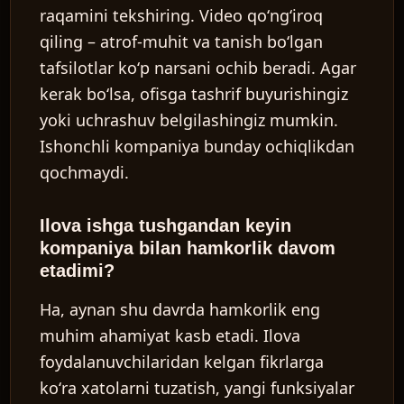
raqamini tekshiring. Video qoʻngʻiroq
qiling – atrof-muhit va tanish boʻlgan
tafsilotlar koʻp narsani ochib beradi. Agar
kerak boʻlsa, ofisga tashrif buyurishingiz
yoki uchrashuv belgilashingiz mumkin.
Ishonchli kompaniya bunday ochiqlikdan
qochmaydi.
Ilova ishga tushgandan keyin
kompaniya bilan hamkorlik davom
etadimi?
Ha, aynan shu davrda hamkorlik eng
muhim ahamiyat kasb etadi. Ilova
foydalanuvchilaridan kelgan fikrlarga
koʻra xatolarni tuzatish, yangi funksiyalar