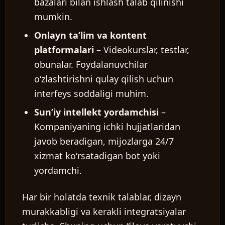
bazalari bilan ishlash talab qilinishi
mumkin.
Onlayn taʼlim va kontent
platformalari
– Videokurslar, testlar,
obunalar. Foydalanuvchilar
oʻzlashtirishni qulay qilish uchun
interfeys soddaligi muhim.
Sunʼiy intellekt yordamchisi
–
Kompaniyaning ichki hujjatlaridan
javob beradigan, mijozlarga 24/7
xizmat koʻrsatadigan bot yoki
yordamchi.
Har bir holatda texnik talablar, dizayn
murakkabligi va kerakli integratsiyalar