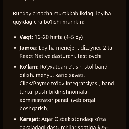
Bunday oʻrtacha murakkablikdagi loyiha
quyidagicha boʻlishi mumkin:
UZ
Vaqt
: 16–20 hafta (4–5 oy)
Jamoa
: Loyiha menejeri, dizayner, 2 ta
React Native dasturchi, testlovchi
Koʻlam
: Roʻyxatdan oʻtish, stol band
qilish, menyu, xarid savati,
Click/Payme toʻlov integratsiyasi, band
tarixi, push-bildirishnomalar,
administrator paneli (veb orqali
boshqarish)
Xarajat
: Agar Oʻzbekistondagi oʻrta
darajadagi dasturchilar soatiga $25–