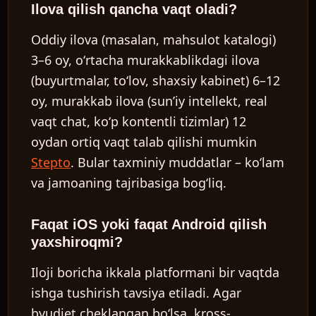
Ilova qilish qancha vaqt oladi?
Oddiy ilova (masalan, mahsulot katalogi)
3–6 oy, oʻrtacha murakkablikdagi ilova
(buyurtmalar, toʻlov, shaxsiy kabinet) 6–12
oy, murakkab ilova (sunʼiy intellekt, real
vaqt chat, koʻp kontentli tizimlar) 12
oydan ortiq vaqt talab qilishi mumkin
Stepto
. Bular taxminiy muddatlar – koʻlam
va jamoaning tajribasiga bogʻliq.
Faqat iOS yoki faqat Android qilish
yaxshiroqmi?
Iloji boricha ikkala platformani bir vaqtda
ishga tushirish tavsiya etiladi. Agar
byudjet cheklangan boʻlsa, kross-