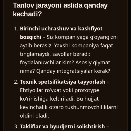
Tanlov jarayoni aslida qanday
kechadi?
Birinchi uchrashuv va kashfiyot
bosqichi
– Siz kompaniyaga gʻoyangizni
aytib berasiz. Yaxshi kompaniya faqat
tinglamaydi, savollar beradi:
foydalanuvchilar kim? Asosiy qiymat
nima? Qanday integratsiyalar kerak?
Texnik spetsifikatsiya tayyorlash
–
Ehtiyojlar roʻyxat yoki prototype
koʻrinishiga keltiriladi. Bu hujjat
keyinchalik oʻzaro tushunmovchiliklarni
oldini oladi.
Takliflar va byudjetni solishtirish
–