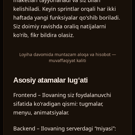
maketlari tayyorlanadi va siz bilan
kelishiladi. Keyin sprintlar orqali har ikki
haftada yangi funksiyalar qoʻshib boriladi.
Siz doimiy ravishda oraliq natijalarni
koʻrib, fikr bildira olasiz.
Loyiha davomida muntazam aloqa va hisobot —
muvaffaqiyat kaliti
Asosiy atamalar lugʻati
Frontend
– Ilovaning siz foydalanuvchi
sifatida koʻradigan qismi: tugmalar,
menyu, animatsiyalar.
Backend
– Ilovaning serverdagi “miyasi”: