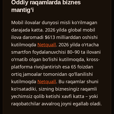
Oddiy raqamlarda biznes
mantigʻi
Mobil ilovalar dunyosi misli koʻrilmagan
darajada katta. 2026 yilda global mobil
ilova daromadi $613 milliarddan oshishi
kutilmoqda
Netquall
. 2026 yilda oʻrtacha
smartfon foydalanuvchisi 80–90 ta ilovani
oʻrnatib olgan boʻlishi kutilmoqda, kross-
platforma rivojlantirish esa 65 foizdan
ortiq jamoalar tomonidan qoʻllanilishi
kutilmoqda
Netquall
. Bu raqamlar shuni
koʻrsatadiki, sizning biznesingiz raqamli
yechimsiz qolib ketishi xavfi katta – yoki
raqobatchilar avvalroq joyni egallab oladi.