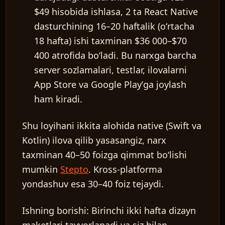
$49 hisobida ishlasa, 2 ta React Native
dasturchining 16–20 haftalik (oʻrtacha
18 hafta) ishi taxminan $36 000–$70
400 atrofida boʻladi. Bu narxga barcha
server sozlamalari, testlar, ilovalarni
App Store va Google Playʼga joylash
ham kiradi.
Shu loyihani ikkita alohida native (Swift va
Kotlin) ilova qilib yasasangiz, narx
taxminan 40–50 foizga qimmat boʻlishi
mumkin
Stepto
. Kross-platforma
yondashuv esa 30–40 foiz tejaydi.
Ishning borishi: Birinchi ikki hafta dizayn