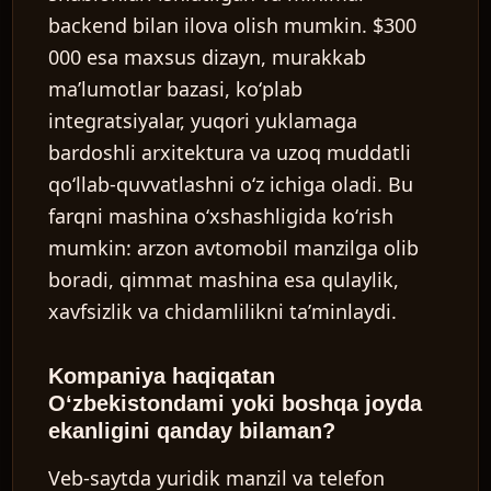
backend bilan ilova olish mumkin. $300
000 esa maxsus dizayn, murakkab
maʼlumotlar bazasi, koʻplab
integratsiyalar, yuqori yuklamaga
bardoshli arxitektura va uzoq muddatli
qoʻllab-quvvatlashni oʻz ichiga oladi. Bu
farqni mashina oʻxshashligida koʻrish
mumkin: arzon avtomobil manzilga olib
boradi, qimmat mashina esa qulaylik,
xavfsizlik va chidamlilikni taʼminlaydi.
Kompaniya haqiqatan
Oʻzbekistondami yoki boshqa joyda
ekanligini qanday bilaman?
Veb-saytda yuridik manzil va telefon