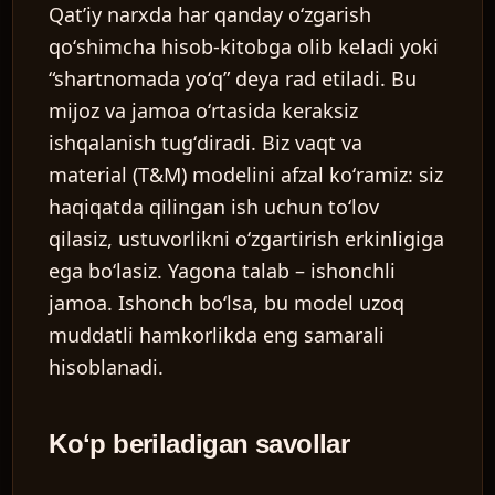
Qatʼiy narxda har qanday oʻzgarish
qoʻshimcha hisob-kitobga olib keladi yoki
“shartnomada yoʻq” deya rad etiladi. Bu
mijoz va jamoa oʻrtasida keraksiz
ishqalanish tugʻdiradi. Biz vaqt va
material (T&M) modelini afzal koʻramiz: siz
haqiqatda qilingan ish uchun toʻlov
qilasiz, ustuvorlikni oʻzgartirish erkinligiga
ega boʻlasiz. Yagona talab – ishonchli
jamoa. Ishonch boʻlsa, bu model uzoq
muddatli hamkorlikda eng samarali
hisoblanadi.
Koʻp beriladigan savollar