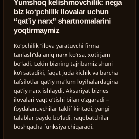
Yumshoq kelishmovchilik: nega
biz koʻpchilik ilovalar uchun
“qatʼiy narx” shartnomalarini
yoqtirmaymiz
Koʻpchilik “ilova yaratuvchi firma
tanlash”da aniq narx koʻrsa, xotirjam
boʻladi. Lekin bizning tajribamiz shuni
koʻrsatadiki, faqat juda kichik va barcha
tafsilotlar qatʼiy maʼlum loyihalardagina
qatʼiy narx ishlaydi. Aksariyat biznes
ilovalari vaqt oʻtishi bilan oʻzgaradi –
foydalanuvchilar taklif kiritadi, yangi
talablar paydo boʻladi, raqobatchilar
boshqacha funksiya chiqaradi.