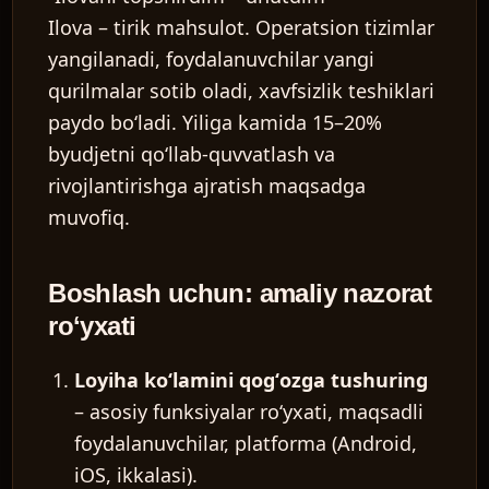
Ilova – tirik mahsulot. Operatsion tizimlar
yangilanadi, foydalanuvchilar yangi
qurilmalar sotib oladi, xavfsizlik teshiklari
paydo boʻladi. Yiliga kamida 15–20%
byudjetni qoʻllab-quvvatlash va
rivojlantirishga ajratish maqsadga
muvofiq.
Boshlash uchun: amaliy nazorat
roʻyxati
Loyiha koʻlamini qogʻozga tushuring
– asosiy funksiyalar roʻyxati, maqsadli
foydalanuvchilar, platforma (Android,
iOS, ikkalasi).