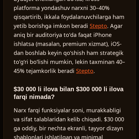
platforma yondashuv narxni 30–40%
qisqartirib, ikkala foydalanuvchilarga ham
yetib borishga imkon beradi
Stepto
. Agar
aniq bir auditoriya toʻda faqat iPhone
ishlatsa (masalan, premium xizmat), iOS-
dan boshlab keyin qoʻshish ham strategik
toʻgʻri boʻlishi mumkin, lekin taxminan 40–
45% tejamkorlik beradi
Stepto
.
$30 000 li ilova bilan $300 000 li ilova
farqi nimada?
Narx farqi funksiyalar soni, murakkabligi
va sifat talablaridan kelib chiqadi. $30 000
ga oddiy, bir nechta ekranli, tayyor dizayn
shablonlari ishlatilgan va minimal