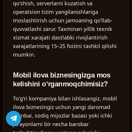
qoʻshish, serverlarni kuzatish va
operatsion tizim yangilanishlariga
moslashtirish uchun jamoaning qoʻllab-
quvvatlashi zarur. Taxminan yillik texnik
xizmat xarajati dastlabki rivojlantirish
xarajatlarining 15–25 foizini tashkil qilishi
mumkin.
Mobil ilova biznesingizga mos
kelishini oʻrganmoqchimisiz?
Toʻgʻri kompaniya bilan ishlasangiz, mobil
ilova biznesingiz uchun yangi daromad
manbai, sodiq mijozlar bazasi yoki ichki
jarayonlarni bir necha barobar