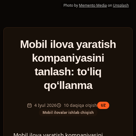
Photo by
Memento Media
on
Unsplash
Mobil ilova yaratish
kompaniyasini
tanlash: toʻliq
qoʻllanma
4 Iyul 2026
10
daqiqa o'qish
UZ
Mobil ilovalar ishlab chiqish
Mobil ilova yaratish kompaniyasini