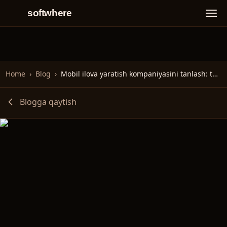
softwhere
Home
›
Blog
›
Mobil ilova yaratish kompaniyasini tanlash: toʻliq qoʻllanma
Blogga qaytish