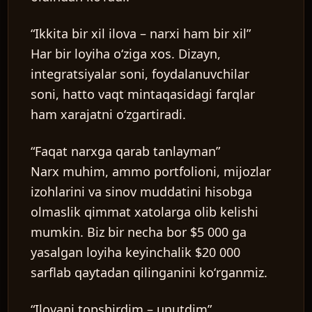
“Ikkita bir xil ilova – narxi ham bir xil”
Har bir loyiha oʻziga xos. Dizayn,
integratsiyalar soni, foydalanuvchilar
soni, hatto vaqt mintaqasidagi farqlar
ham xarajatni oʻzgartiradi.
“Faqat narxga qarab tanlayman”
Narx muhim, ammo portfolioni, mijozlar
izohlarini va sinov muddatini hisobga
olmaslik qimmat xatolarga olib kelishi
mumkin. Biz bir necha bor $5 000 ga
yasalgan loyiha keyinchalik $20 000
sarflab qaytadan qilinganini koʻrganmiz.
“Ilovani topshirdim – unutdim”