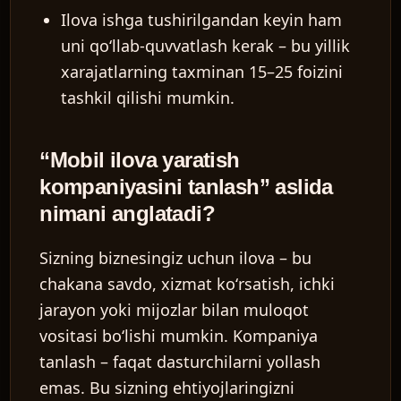
Ilova ishga tushirilgandan keyin ham
uni qoʻllab-quvvatlash kerak – bu yillik
xarajatlarning taxminan 15–25 foizini
tashkil qilishi mumkin.
“Mobil ilova yaratish
kompaniyasini tanlash” aslida
nimani anglatadi?
Sizning biznesingiz uchun ilova – bu
chakana savdo, xizmat koʻrsatish, ichki
jarayon yoki mijozlar bilan muloqot
vositasi boʻlishi mumkin. Kompaniya
tanlash – faqat dasturchilarni yollash
emas. Bu sizning ehtiyojlaringizni