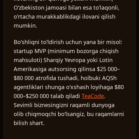
Oʻzbekiston jamoasi bilan esa toʻlaqonli,
oʻrtacha murakkablikdagi ilovani qilish
mumkin.
Boʻshliqni toʻldirish uchun yana bir misol:
startup MVP (minimum bozorga chiqish
mahsuloti) Sharqiy Yevropa yoki Lotin
Amerikasiga autsorsing qilinsa $25 000–
$80 000 atrofida tushadi, holbuki AQSh
agentliklari shunga oʻxshash loyihaga $80
000–$250 000 talab qiladi
TeaCode
.
Sevimli biznesingizni raqamli dunyoga
olib chiqmoqchi boʻlsangiz, bu raqamlarni
bilish shart.