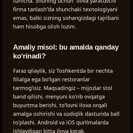
turlicha. Shuning uchun “ilova yaratuvchi
firma tanlash”da shunchaki texnologiyani
emas, balki sizning sohangizdagi tajribani
ham hisobga olish lozim.
Amaliy misol: bu amalda qanday
koʻrinadi?
Faraz qilaylik, siz Toshkentda bir nechta
filialga ega boʻlgan restoranlar
tarmogʻisiz. Maqsadingiz – mijozlar stol
band qilishi, menyuni koʻrib ovqatga
buyurtma berishi, toʻlovni ilova orqali
amalga oshirishi va sodiqlik dasturida ball
toʻplashi. Android va iOS qurilmalarda
ishlaydigan bitta ilova kerak.