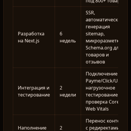
под 800+ товаров
SSR,
автоматическая
генерация
Разработка
6
sitemap,
на Next.js
недель
микроразметка
Schema.org для
товаров и
отзывов
Подключение
Payme/Click/Uzum,
Интеграция и
2
нагрузочное
тестирование
недели
тестирование,
проверка Core
Web Vitals
Перенос контента
Наполнение
2
с редиректами,