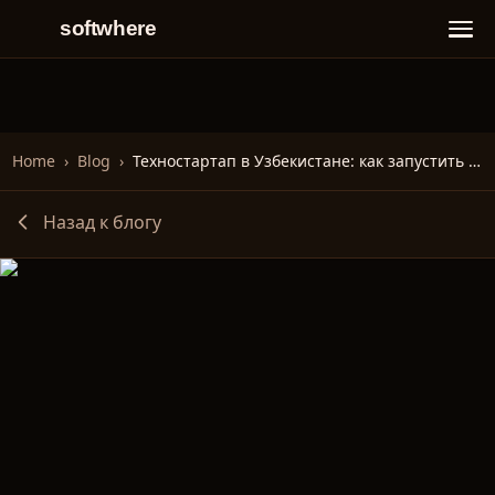
softwhere
Home
›
Blog
›
Техностартап в Узбекистане: как запустить успешный проект
Назад к блогу